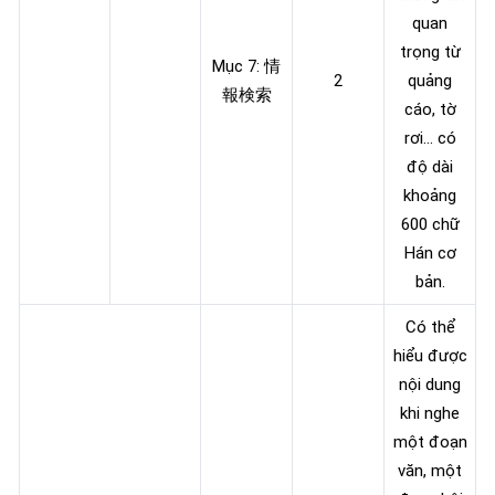
quan
trọng từ
Mục 7: 情
2
quảng
報検索
cáo, tờ
rơi… có
độ dài
khoảng
600 chữ
Hán cơ
bản.
Có thể
hiểu được
nội dung
khi nghe
một đoạn
văn, một