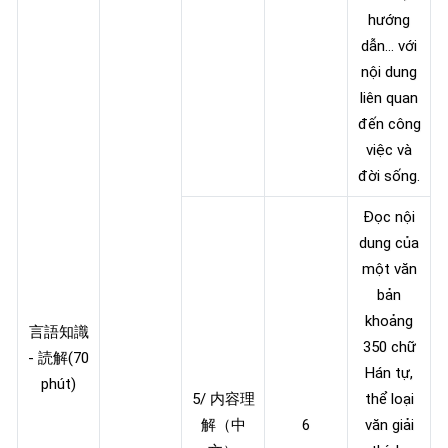
hướng
dẫn… với
nội dung
liên quan
đến công
việc và
đời sống.
Đọc nội
dung của
một văn
bản
khoảng
言語知識
350 chữ
‐ 読解(70
Hán tự,
phút)
5/ 内容理
thể loại
解（中
6
văn giải