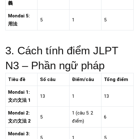
義
Mondai 5:
5
1
5
用法
3. Cách tính điểm JLPT
N3 – Phần ngữ pháp
Tiêu đề
Số câu
Điểm/câu
Tổng điểm
Mondai 1:
13
1
13
文の文法 1
Mondai 2:
1 (câu 5: 2
5
6
文の文法 2
điểm)
Mondai 3:
5
1
5