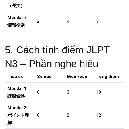
（長文）
Mondai 7:
2
4
8
情報検索
5. Cách tính điểm JLPT
N3 – Phần nghe hiểu
Tiêu đề
Số câu
Điểm/câu
Tổng điểm
Mondai 1:
6
3
18
課題理解
Mondai 2:
ポイント理
6
2
12
解