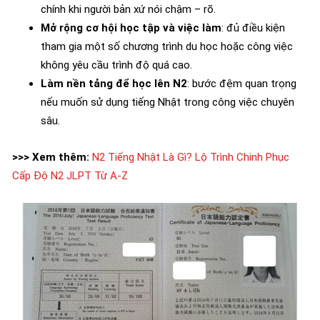
chính khi người bản xứ nói chậm – rõ.
Mở rộng cơ hội học tập và việc làm
: đủ điều kiện
tham gia một số chương trình du học hoặc công việc
không yêu cầu trình độ quá cao.
Làm nền tảng để học lên N2
: bước đệm quan trọng
nếu muốn sử dụng tiếng Nhật trong công việc chuyên
sâu.
>>> Xem thêm:
N2 Tiếng Nhật Là Gì? Lộ Trình Chinh Phục
Cấp Độ N2 JLPT Từ A-Z