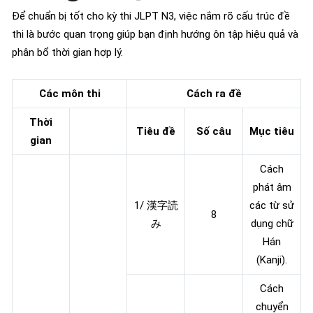
Để chuẩn bị tốt cho kỳ thi JLPT N3, việc nắm rõ cấu trúc đề
thi là bước quan trọng giúp bạn định hướng ôn tập hiệu quả và
phân bổ thời gian hợp lý.
Các môn thi
Cách ra đề
Thời
Tiêu đề
Số câu
Mục tiêu
gian
Cách
phát âm
1/ 漢字読
các từ sử
8
み
dụng chữ
Hán
(Kanji).
Cách
chuyển