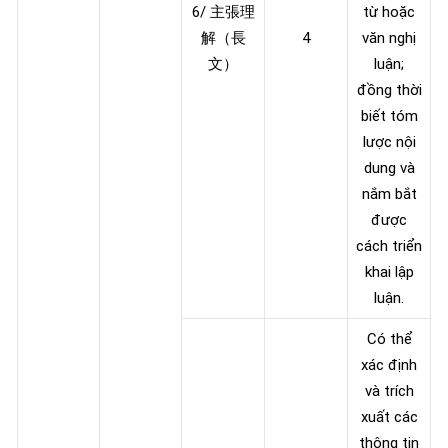
6/ 主張理
từ hoặc
解（長
4
văn nghị
文）
luận;
đồng thời
biết tóm
lược nội
dung và
nắm bắt
được
cách triển
khai lập
luận.
Có thể
xác định
và trích
xuất các
thông tin