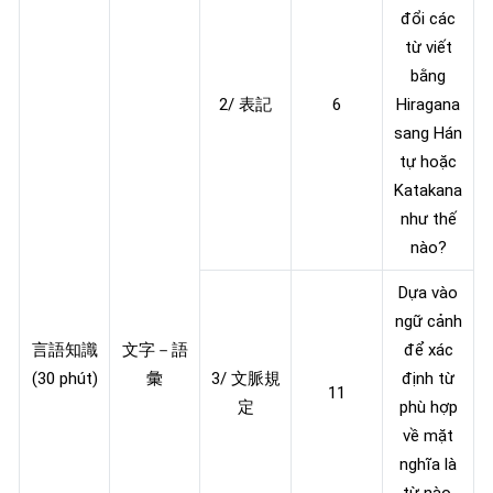
đổi các
từ viết
bằng
2/ 表記
6
Hiragana
sang Hán
tự hoặc
Katakana
như thế
nào?
Dựa vào
ngữ cảnh
言語知識
文字－語
để xác
(30 phút)
彙
3/ 文脈規
định từ
11
定
phù hợp
về mặt
nghĩa là
từ nào.