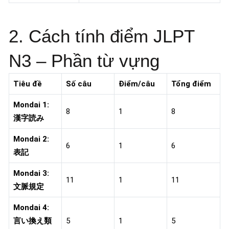
2. Cách tính điểm JLPT
N3 – Phần từ vựng
Tiêu đề
Số câu
Điểm/câu
Tổng điểm
Mondai 1:
8
1
8
漢字読み
Mondai 2:
6
1
6
表記
Mondai 3:
11
1
11
文脈規定
Mondai 4:
言い換え類
5
1
5