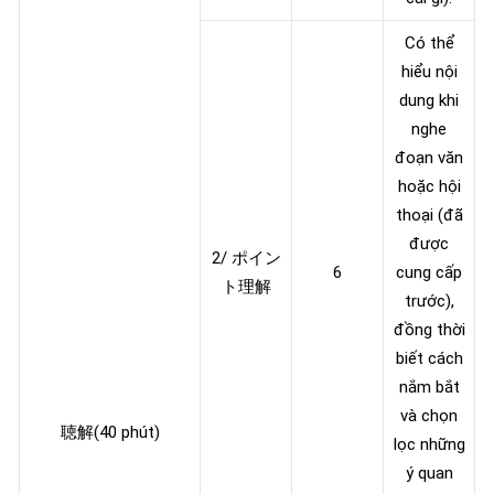
Có thể
hiểu nội
dung khi
nghe
đoạn văn
hoặc hội
thoại (đã
được
2/ ポイン
6
cung cấp
ト理解
trước),
đồng thời
biết cách
nắm bắt
và chọn
聴解(40 phút)
lọc những
ý quan