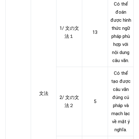
Có thể
đoán
được hình
1/ 文の文
thức ngữ
13
法１
pháp phù
hợp với
nội dung
câu văn.
Có thể
tạo được
câu văn
文法
2/ 文の文
đúng cú
5
法２
pháp và
mạch lạc
về mặt ý
nghĩa.