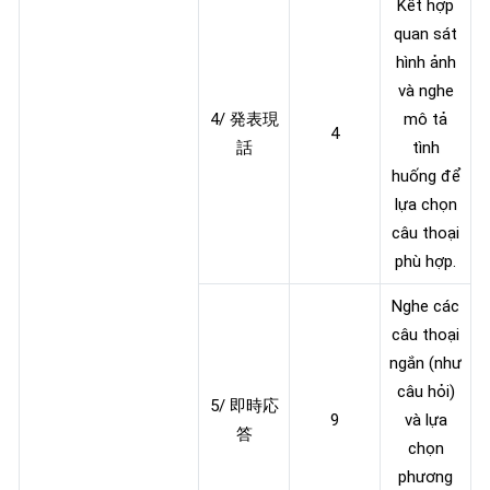
Kết hợp
quan sát
hình ảnh
và nghe
4/ 発表現
mô tả
4
話
tình
huống để
lựa chọn
câu thoại
phù hợp.
Nghe các
câu thoại
ngắn (như
câu hỏi)
5/ 即時応
9
và lựa
答
chọn
phương