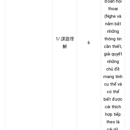
đoạn hội
thoại
(Nghe và
nắm bắt
những
1/ 課題理
thông tin
6
解
cần thiết,
giải quyết
những
chủ đề
mang tính
cụ thể và
có thể
biết được
cái thích
hợp tiếp
theo là
cái gì).