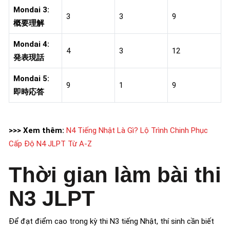
Mondai 3:
3
3
9
概要理解
Mondai 4:
4
3
12
発表現話
Mondai 5:
9
1
9
即時応答
>>> Xem thêm:
N4 Tiếng Nhật Là Gì? Lộ Trình Chinh Phục
Cấp Độ N4 JLPT Từ A-Z
Thời gian làm bài thi
N3 JLPT
Để đạt điểm cao trong kỳ thi N3 tiếng Nhật, thí sinh cần biết