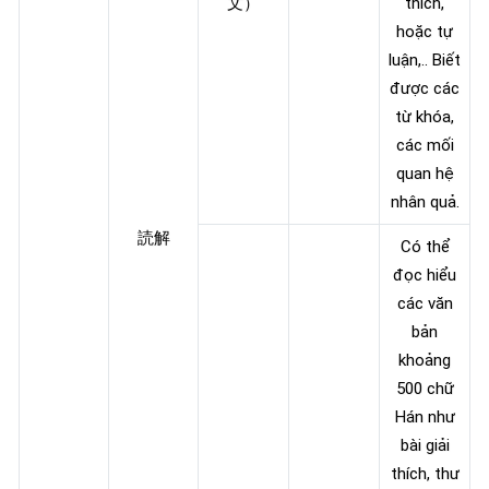
文）
thích,
hoặc tự
luận,.. Biết
được các
từ khóa,
các mối
quan hệ
nhân quả.
読解
Có thể
đọc hiểu
các văn
bản
khoảng
500 chữ
Hán như
bài giải
thích, thư