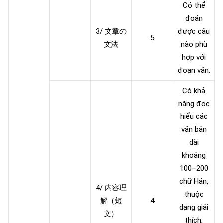
Có thể
đoán
3/ 文章の
được câu
5
文法
nào phù
hợp với
đoạn văn.
Có khả
năng đọc
hiểu các
văn bản
dài
khoảng
100–200
chữ Hán,
4/ 内容理
thuộc
解（短
4
dạng giải
文）
thích,