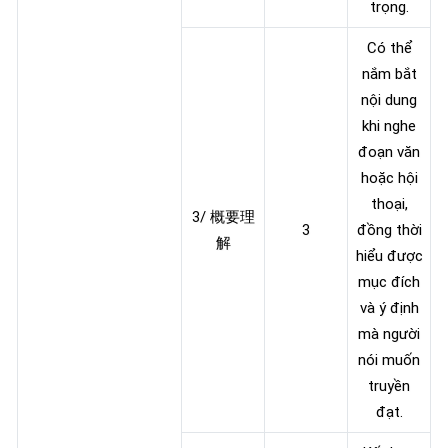
trọng.
Có thể
nắm bắt
nội dung
khi nghe
đoạn văn
hoặc hội
thoại,
3/ 概要理
3
đồng thời
解
hiểu được
mục đích
và ý định
mà người
nói muốn
truyền
đạt.