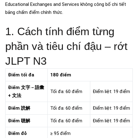
Educational Exchanges and Services không công bố chi tiết
bảng chấm điểm chính thức.
1. Cách tính điểm từng
phần và tiêu chí đậu – rớt
JLPT N3
Điểm tối đa
180 điểm
Điểm 文字－語彙
Tối đa: 60 điểm
Điểm liệt: 19 điểm
+ 文法
Điểm 読解
Tối đa: 60 điểm
Điểm liệt: 19 điểm
Điểm 聴解
Tối đa: 60 điểm
Điểm liệt: 19 điểm
Điểm đỗ
≥ 95 điểm