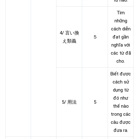
Tìm
những
cách diễn
4/ 言い換
５
đạt gần
え類義
nghĩa với
các từ đã
cho.
Biết được
cách sử
dụng từ
đó như
5/ 用法
5
thế nào
trong các
câu được
đưa ra.