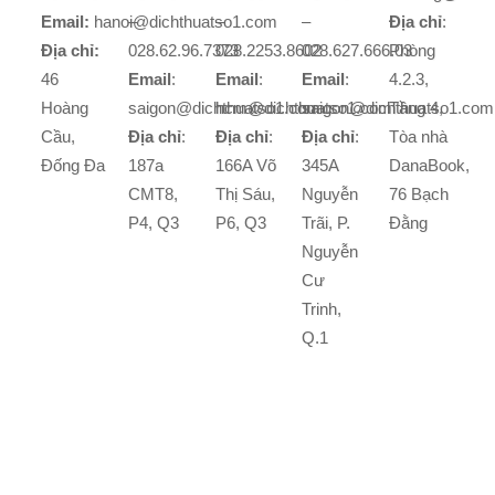
Email:
hanoi@dichthuatso1.com
–
–
–
Địa chỉ
:
Địa chỉ:
028.62.96.7373
028.2253.8602
028.627.666.03
Phòng
46
Email
:
Email
:
Email
:
4.2.3,
Hoàng
saigon@dichthuatso1.com
hcm@dichthuatso1.com
saigon@dichthuatso1.com
Tầng 4,
Cầu,
Địa chỉ
:
Địa chỉ
:
Địa chỉ
:
Tòa nhà
Đống Đa
187a
166A Võ
345A
DanaBook,
CMT8,
Thị Sáu,
Nguyễn
76 Bạch
P4, Q3
P6, Q3
Trãi, P.
Đằng
Nguyễn
Cư
Trinh,
Q.1