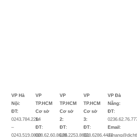
VP Hà
VP
VP
VP
VP Đà
Nội:
TP.HCM
TP.HCM
TP.HCM
Nẵng:
ĐT:
Cơ sở
Cơ sở
Cơ sở
ĐT
:
0243.784.2264
1:
2:
3:
0236.62.76.77
–
ĐT
:
ĐT
:
ĐT
:
Email
:
0243.519.0800
028.62.60.86.86
028.2253.8601
028.6286.4477
danang@dicht