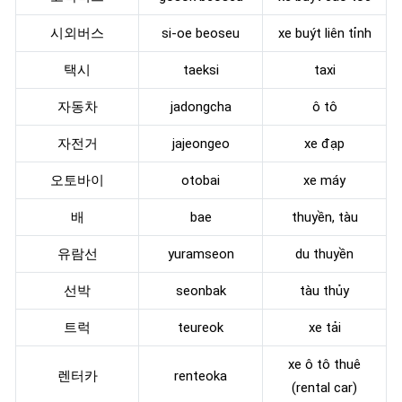
시외버스
si-oe beoseu
xe buýt liên tỉnh
택시
taeksi
taxi
자동차
jadongcha
ô tô
자전거
jajeongeo
xe đạp
오토바이
otobai
xe máy
배
bae
thuyền, tàu
유람선
yuramseon
du thuyền
선박
seonbak
tàu thủy
트럭
teureok
xe tải
xe ô tô thuê
렌터카
renteoka
(rental car)