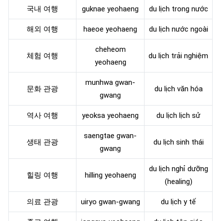
국내 여행
guknae yeohaeng
du lịch trong nước
해외 여행
haeoe yeohaeng
du lịch nước ngoài
cheheom
체험 여행
du lịch trải nghiệm
yeohaeng
munhwa gwan-
문화 관광
du lịch văn hóa
gwang
역사 여행
yeoksa yeohaeng
du lịch lịch sử
saengtae gwan-
생태 관광
du lịch sinh thái
gwang
du lịch nghỉ dưỡng
힐링 여행
hilling yeohaeng
(healing)
의료 관광
uiryo gwan-gwang
du lịch y tế