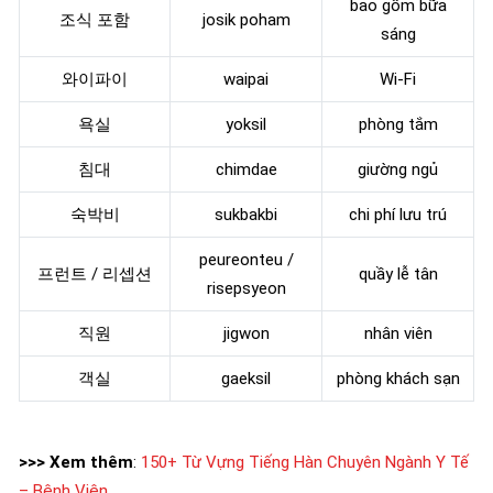
bao gồm bữa
조식 포함
josik poham
sáng
와이파이
waipai
Wi-Fi
욕실
yoksil
phòng tắm
침대
chimdae
giường ngủ
숙박비
sukbakbi
chi phí lưu trú
peureonteu /
프런트 / 리셉션
quầy lễ tân
risepsyeon
직원
jigwon
nhân viên
객실
gaeksil
phòng khách sạn
>>> Xem thêm
:
150+ Từ Vựng Tiếng Hàn Chuyên Ngành Y Tế
– Bệnh Viện