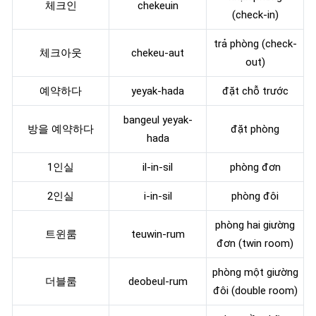
체크인
chekeuin
(check-in)
trả phòng (check-
체크아웃
chekeu-aut
out)
예약하다
yeyak-hada
đặt chỗ trước
bangeul yeyak-
방을 예약하다
đặt phòng
hada
1인실
il-in-sil
phòng đơn
2인실
i-in-sil
phòng đôi
phòng hai giường
트윈룸
teuwin-rum
đơn (twin room)
phòng một giường
더블룸
deobeul-rum
đôi (double room)