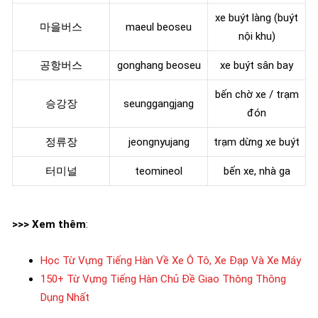
xe buýt làng (buýt
마을버스
maeul beoseu
nội khu)
공항버스
gonghang beoseu
xe buýt sân bay
bến chờ xe / trạm
승강장
seunggangjang
đón
정류장
jeongnyujang
trạm dừng xe buýt
터미널
teomineol
bến xe, nhà ga
>>> Xem thêm
:
Học Từ Vựng Tiếng Hàn Về Xe Ô Tô, Xe Đạp Và Xe Máy
150+ Từ Vựng Tiếng Hàn Chủ Đề Giao Thông Thông
Dụng Nhất