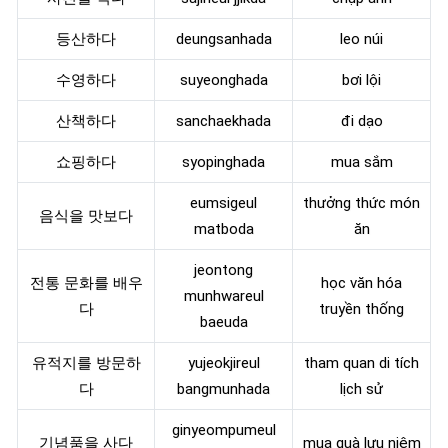
등산하다
deungsanhada
leo núi
수영하다
suyeonghada
bơi lội
산책하다
sanchaekhada
đi dạo
쇼핑하다
syopinghada
mua sắm
eumsigeul
thưởng thức món
음식을 맛보다
matboda
ăn
jeontong
전통 문화를 배우
học văn hóa
munhwareul
다
truyền thống
baeuda
유적지를 방문하
yujeokjireul
tham quan di tích
다
bangmunhada
lịch sử
ginyeompumeul
기념품을 사다
mua quà lưu niệm