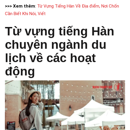
>>> Xem thêm
:
Từ Vựng Tiếng Hàn Về Địa điểm, Nơi Chốn
Cần Biết Khi Nói, Viết
Từ vựng tiếng Hàn
chuyên ngành du
lịch về các hoạt
động