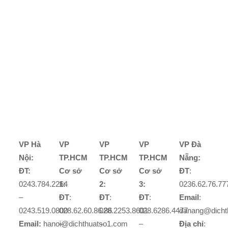
VP Hà
VP
VP
VP
VP Đà
Nội:
TP.HCM
TP.HCM
TP.HCM
Nẵng:
ĐT:
Cơ sở
Cơ sở
Cơ sở
ĐT
:
0243.784.2264
1:
2:
3:
0236.62.76.77
–
ĐT
:
ĐT
:
ĐT
:
Email
:
0243.519.0800
028.62.60.86.86
028.2253.8601
028.6286.4477
danang@dicht
Email:
hanoi@dichthuatso1.com
–
–
–
Địa chỉ
: