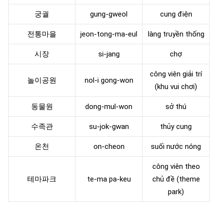
궁궐
gung-gweol
cung điện
전통마을
jeon-tong-ma-eul
làng truyền thống
시장
si-jang
chợ
công viên giải trí
놀이공원
nol-i gong-won
(khu vui chơi)
동물원
dong-mul-won
sở thú
수족관
su-jok-gwan
thủy cung
온천
on-cheon
suối nước nóng
công viên theo
테마파크
te-ma pa-keu
chủ đề (theme
park)