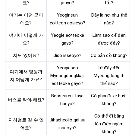
요?
joayo?
tốt?
여기는 어떤 곳이
Yeogineun
Đây là nơi như thế
에요?
eotteon gosieyo?
nào?
여기에 어떻게 가
Yeogie eotteoke
Làm sao để đến
요?
gayo?
được đây?
지도 있어요?
Jido isseoyo?
Có bản đồ không?
Yeogieseo
Từ đây đến
여기에서 명동까
Myeongdongkkaji
Myeongdong đi
지 어떻게 가요?
eotteoke gayo?
thế nào?
Beoseureul taya
Có phải đi xe buýt
버스를 타야 해요?
haeyo?
không?
Có thể đi bằng
지하철로 갈 수 있
Jihacheollo gal su
tàu điện ngầm
어요?
isseoyo?
không?