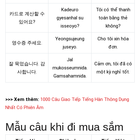
Kadeuro
Tôi có thể thanh
카드로 계산할 수
gyesanhal su
toán bằng thẻ
있어요?
isseoyo?
không?
Yeongsujeung
Cho tôi xin hóa
영수증 주세요.
juseyo.
đơn.
Jal
잘 묵었습니다. 감
Cảm ơn, tôi đã có
mukosseumnida.
사합니다.
một kỳ nghỉ tốt.
Gamsahamnida.
>>> Xem thêm:
1000 Câu Giao Tiếp Tiếng Hàn Thông Dụng
Nhất Có Phiên Âm
Mẫu câu khi đi mua sắm