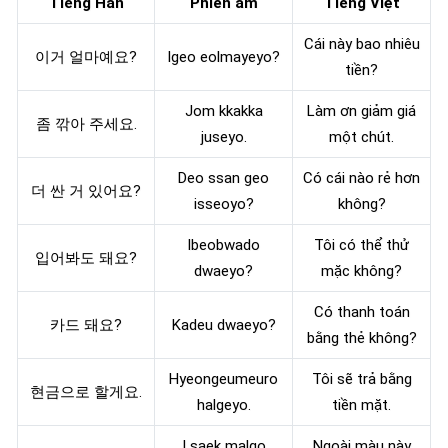
Tiếng Hàn
Phiên âm
Tiếng Việt
Cái này bao nhiêu
이거 얼마예요?
Igeo eolmayeyo?
tiền?
Jom kkakka
Làm ơn giảm giá
좀 깎아 주세요.
juseyo.
một chút.
Deo ssan geo
Có cái nào rẻ hơn
더 싼 거 있어요?
isseoyo?
không?
Ibeobwado
Tôi có thể thử
입어봐도 돼요?
dwaeyo?
mặc không?
Có thanh toán
카드 돼요?
Kadeu dwaeyo?
bằng thẻ không?
Hyeongeumeuro
Tôi sẽ trả bằng
현금으로 할게요.
halgeyo.
tiền mặt.
I saek malgo
Ngoài màu này