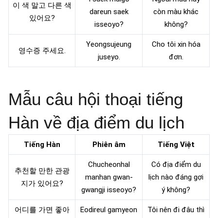
이 색 말고 다른 색
dareun saek
còn màu khác
있어요?
isseoyo?
không?
Yeongsujeung
Cho tôi xin hóa
영수증 주세요.
juseyo.
đơn.
Mẫu câu hội thoại tiếng
Hàn về địa điểm du lịch
Tiếng Hàn
Phiên âm
Tiếng Việt
Chucheonhal
Có địa điểm du
추천할 만한 관광
manhan gwan-
lịch nào đáng gợi
지가 있어요?
gwangji isseoyo?
ý không?
어디를 가면 좋아
Eodireul gamyeon
Tôi nên đi đâu thì