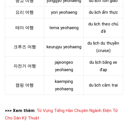
종교 여행
jonggyo yeohaeng
du lịch tôn giáo
요리 여행
yori yeohaeng
du lịch ẩm thực
du lịch theo chủ
테마 여행
tema yeohaeng
đề
du lịch du thuyền
크루즈 여행
keurujyu yeohaeng
(cruise)
jajeongeo
du lịch bằng xe
자전거 여행
yeohaeng
đạp
kaemping
캠핑 여행
du lịch cắm trại
yeohaeng
>>> Xem thêm
:
Từ Vựng Tiếng Hàn Chuyên Ngành Điện Tử
Cho Dân Kỹ Thuật