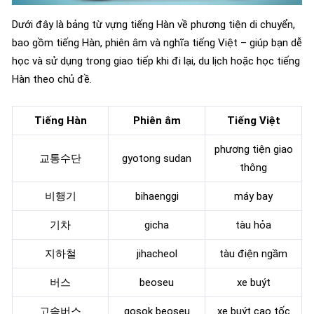
Dưới đây là bảng từ vựng tiếng Hàn về phương tiện di chuyển,
bao gồm tiếng Hàn, phiên âm và nghĩa tiếng Việt – giúp bạn dễ
học và sử dụng trong giao tiếp khi đi lại, du lịch hoặc học tiếng
Hàn theo chủ đề.
Tiếng Hàn
Phiên âm
Tiếng Việt
phương tiện giao
교통수단
gyotong sudan
thông
비행기
bihaenggi
máy bay
기차
gicha
tàu hỏa
지하철
jihacheol
tàu điện ngầm
버스
beoseu
xe buýt
고속버스
gosok beoseu
xe buýt cao tốc