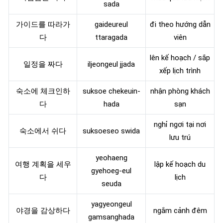
sada
가이드를 따라가
gaideureul
đi theo hướng dẫn
다
ttaragada
viên
lên kế hoạch / sắp
일정을 짜다
iljeongeul jjada
xếp lịch trình
숙소에 체크인하
suksoe chekeuin-
nhận phòng khách
다
hada
sạn
nghỉ ngơi tại nơi
숙소에서 쉬다
suksoeseo swida
lưu trú
yeohaeng
여행 계획을 세우
lập kế hoạch du
gyehoeg-eul
다
lịch
seuda
yagyeongeul
야경을 감상하다
ngắm cảnh đêm
gamsanghada