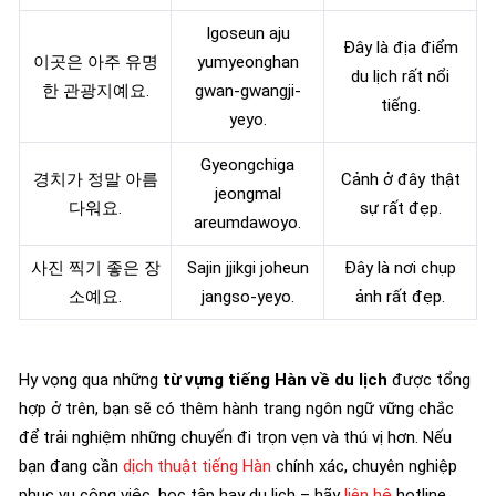
Igoseun aju
Đây là địa điểm
이곳은 아주 유명
yumyeonghan
du lịch rất nổi
한 관광지예요.
gwan-gwangji-
tiếng.
yeyo.
Gyeongchiga
경치가 정말 아름
Cảnh ở đây thật
jeongmal
다워요.
sự rất đẹp.
areumdawoyo.
사진 찍기 좋은 장
Sajin jjikgi joheun
Đây là nơi chụp
소예요.
jangso-yeyo.
ảnh rất đẹp.
Hy vọng qua những
từ vựng tiếng Hàn về du lịch
được tổng
hợp ở trên, bạn sẽ có thêm hành trang ngôn ngữ vững chắc
để trải nghiệm những chuyến đi trọn vẹn và thú vị hơn. Nếu
bạn đang cần
dịch thuật tiếng Hàn
chính xác, chuyên nghiệp
phục vụ công việc, học tập hay du lịch – hãy
liên hệ
hotline