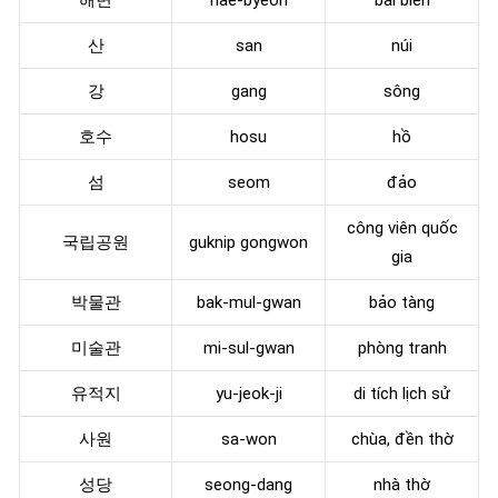
산
san
núi
강
gang
sông
호수
hosu
hồ
섬
seom
đảo
công viên quốc
국립공원
guknip gongwon
gia
박물관
bak-mul-gwan
bảo tàng
미술관
mi-sul-gwan
phòng tranh
유적지
yu-jeok-ji
di tích lịch sử
사원
sa-won
chùa, đền thờ
성당
seong-dang
nhà thờ