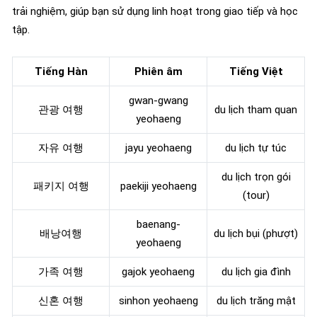
trải nghiệm, giúp bạn sử dụng linh hoạt trong giao tiếp và học
tập.
Tiếng Hàn
Phiên âm
Tiếng Việt
gwan-gwang
관광 여행
du lịch tham quan
yeohaeng
자유 여행
jayu yeohaeng
du lịch tự túc
du lịch trọn gói
패키지 여행
paekiji yeohaeng
(tour)
baenang-
배낭여행
du lịch bụi (phượt)
yeohaeng
가족 여행
gajok yeohaeng
du lịch gia đình
신혼 여행
sinhon yeohaeng
du lịch trăng mật