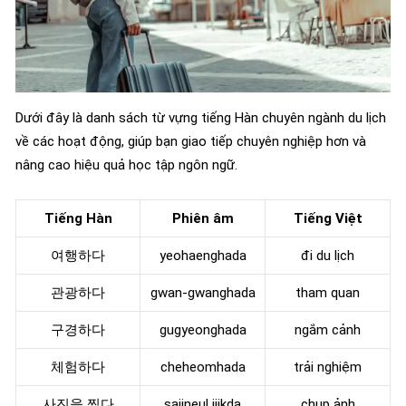
Dưới đây là danh sách từ vựng tiếng Hàn chuyên ngành du lịch
về các hoạt động, giúp bạn giao tiếp chuyên nghiệp hơn và
nâng cao hiệu quả học tập ngôn ngữ.
Tiếng Hàn
Phiên âm
Tiếng Việt
여행하다
yeohaenghada
đi du lịch
관광하다
gwan-gwanghada
tham quan
구경하다
gugyeonghada
ngắm cảnh
체험하다
cheheomhada
trải nghiệm
사진을 찍다
sajineul jjikda
chụp ảnh