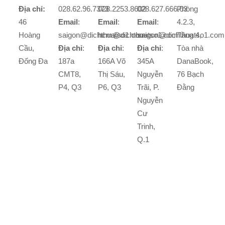
Địa chỉ:
028.62.96.7373
028.2253.8602
028.627.666.03
Phòng
46
Email
:
Email
:
Email
:
4.2.3,
Hoàng
saigon@dichthuatso1.com
hcm@dichthuatso1.com
saigon@dichthuatso1.com
Tầng 4,
Cầu,
Địa chỉ
:
Địa chỉ
:
Địa chỉ
:
Tòa nhà
Đống Đa
187a
166A Võ
345A
DanaBook,
CMT8,
Thị Sáu,
Nguyễn
76 Bạch
P4, Q3
P6, Q3
Trãi, P.
Đằng
Nguyễn
Cư
Trinh,
Q.1