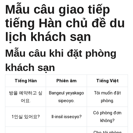
Mẫu câu giao tiếp
tiếng Hàn chủ đề du
lịch khách sạn
Mẫu câu khi đặt phòng
khách sạn
Tiếng Hàn
Phiên âm
Tiếng Việt
방을 예약하고 싶
Bangeul yeyakago
Tôi muốn đặt
어요.
sipeoyo.
phòng.
Có phòng đơn
1인실 있어요?
Il-insil isseoyo?
không?
Cho tôi phòng