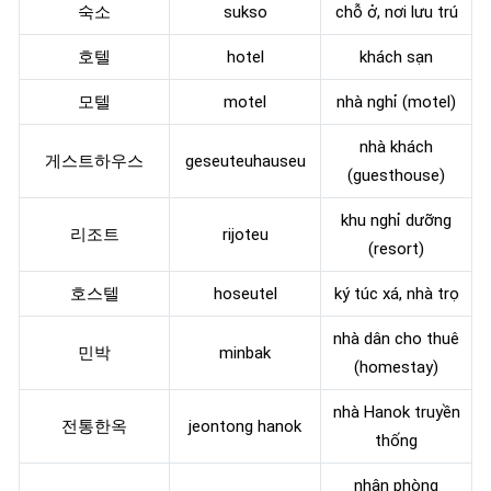
숙소
sukso
chỗ ở, nơi lưu trú
호텔
hotel
khách sạn
모텔
motel
nhà nghỉ (motel)
nhà khách
게스트하우스
geseuteuhauseu
(guesthouse)
khu nghỉ dưỡng
리조트
rijoteu
(resort)
호스텔
hoseutel
ký túc xá, nhà trọ
nhà dân cho thuê
민박
minbak
(homestay)
nhà Hanok truyền
전통한옥
jeontong hanok
thống
nhận phòng