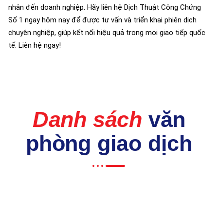
nhân đến doanh nghiệp. Hãy liên hệ Dịch Thuật Công Chứng
Số 1 ngay hôm nay để được tư vấn và triển khai phiên dịch
chuyên nghiệp, giúp kết nối hiệu quả trong mọi giao tiếp quốc
tế. Liên hệ ngay!
Danh sách
văn
phòng giao dịch