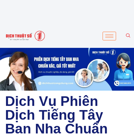
Dịch Vụ Phiên
Dịch Tiếng Tây
Ban Nha Chuẩn