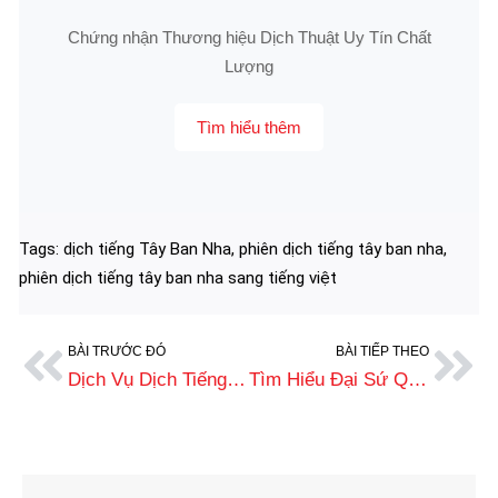
Chứng nhận Thương hiệu Dịch Thuật Uy Tín Chất
Lượng
Tìm hiểu thêm
Tags:
dịch tiếng Tây Ban Nha
,
phiên dịch tiếng tây ban nha
,
phiên dịch tiếng tây ban nha sang tiếng việt
BÀI TRƯỚC ĐÓ
BÀI TIẾP THEO
Dịch Vụ Dịch Tiếng Tây Ban Nha Bản Xứ Chuẩn Xác 100%
Tìm Hiểu Đại Sứ Quán Tây Ban Nha​ Tại Hà Nội, Việt Nam