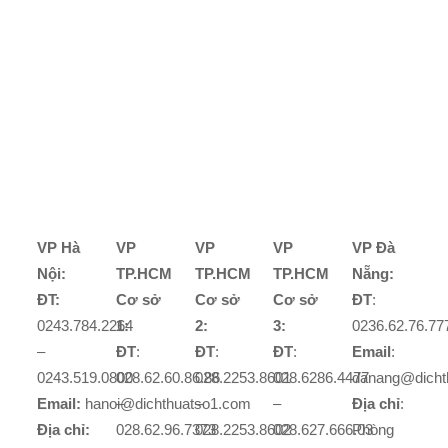
VP Hà
VP
VP
VP
VP Đà
Nội:
TP.HCM
TP.HCM
TP.HCM
Nẵng:
ĐT:
Cơ sở
Cơ sở
Cơ sở
ĐT
:
0243.784.2264
1:
2:
3:
0236.62.76.77
–
ĐT
:
ĐT
:
ĐT
:
Email
:
0243.519.0800
028.62.60.86.86
028.2253.8601
028.6286.4477
danang@dicht
Email:
hanoi@dichthuatso1.com
–
–
–
Địa chỉ
:
Địa chỉ:
028.62.96.7373
028.2253.8602
028.627.666.03
Phòng