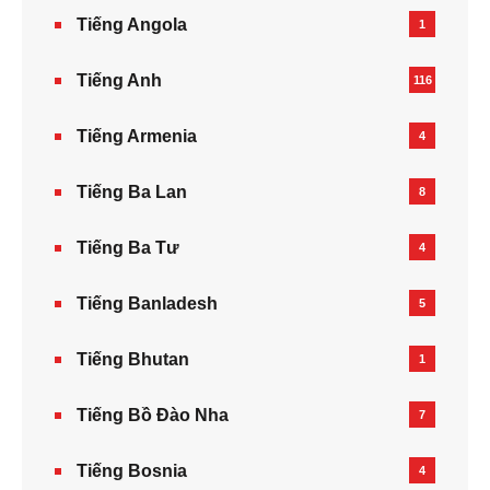
Tiếng Angola
1
Tiếng Anh
116
Tiếng Armenia‎
4
Tiếng Ba Lan
8
Tiếng Ba Tư
4
Tiếng Banladesh
5
Tiếng Bhutan
1
Tiếng Bồ Đào Nha
7
Tiếng Bosnia
4