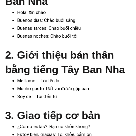
Ban Nha
Hola: Xin chào
Buenos días: Chào buổi sáng
Buenas tardes: Chào buổi chiều
Buenas noches: Chào buổi tối
2. Giới thiệu bản thân
bằng tiếng Tây Ban Nha
Me llamo…: Tôi tên là…
Mucho gusto: Rất vui được gặp bạn
Soy de…: Tôi đến từ…
3. Giao tiếp cơ bản
¿Cómo estás?: Bạn có khỏe không?
Estoy bien, gracias: Tôi khỏe, cảm ơn