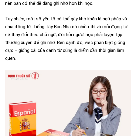
nên bạn có thể dễ dàng ghi nhớ hơn khi học.
Tuy nhiên, một số yếu tố có thể gây khó khăn là ngữ pháp và
chia động từ. Tiếng Tây Ban Nha có nhiều thì và mỗi động từ
sẽ thay đổi theo chủ ngữ, đòi hỏi người học phải luyện tập
thường xuyên để ghi nhớ. Bên cạnh đó, việc phân biệt giống
đực – giống cái của danh từ cũng là điểm cần thời gian làm
quen.