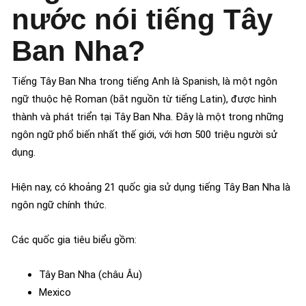
nước nói tiếng Tây
Ban Nha?
Tiếng Tây Ban Nha trong tiếng Anh là Spanish, là một ngôn
ngữ thuộc hệ Roman (bắt nguồn từ tiếng Latin), được hình
thành và phát triển tại Tây Ban Nha. Đây là một trong những
ngôn ngữ phổ biến nhất thế giới, với hơn 500 triệu người sử
dụng.
Hiện nay, có khoảng 21 quốc gia sử dụng tiếng Tây Ban Nha là
ngôn ngữ chính thức.
Các quốc gia tiêu biểu gồm:
Tây Ban Nha (châu Âu)
Mexico