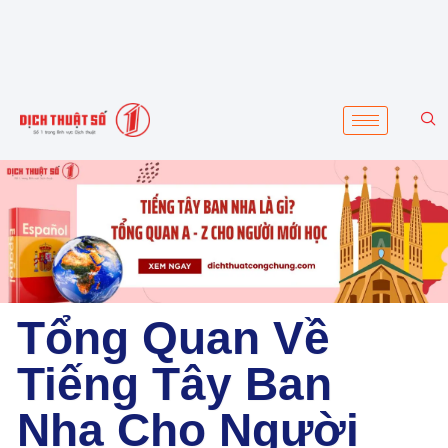
Tổng Quan Về
Tiếng Tây Ban
Nha Cho Người