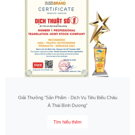
Giải Thưởng "Sản Phẩm - Dịch Vụ Tiêu Biểu Châu
Á Thái Bình Dương"
Tìm hiểu thêm