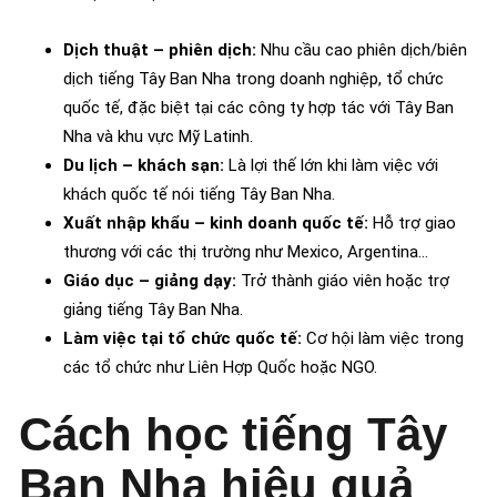
Dịch thuật – phiên dịch:
Nhu cầu cao phiên dịch/biên
dịch tiếng Tây Ban Nha trong doanh nghiệp, tổ chức
quốc tế, đặc biệt tại các công ty hợp tác với Tây Ban
Nha và khu vực Mỹ Latinh.
Du lịch – khách sạn:
Là lợi thế lớn khi làm việc với
khách quốc tế nói tiếng Tây Ban Nha.
Xuất nhập khẩu – kinh doanh quốc tế:
Hỗ trợ giao
thương với các thị trường như Mexico, Argentina…
Giáo dục – giảng dạy:
Trở thành giáo viên hoặc trợ
giảng tiếng Tây Ban Nha.
Làm việc tại tổ chức quốc tế:
Cơ hội làm việc trong
các tổ chức như Liên Hợp Quốc hoặc NGO.
Cách học tiếng Tây
Ban Nha hiệu quả