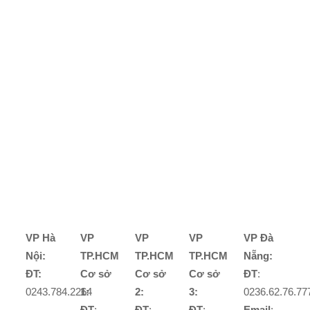
VP Hà
VP
VP
VP
VP Đà
Nội:
TP.HCM
TP.HCM
TP.HCM
Nẵng:
ĐT:
Cơ sở
Cơ sở
Cơ sở
ĐT
:
0243.784.2264
1:
2:
3:
0236.62.76.77
–
ĐT
:
ĐT
:
ĐT
:
Email
: