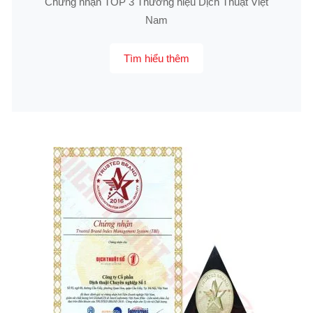
Chứng nhận TOP 3 Thương hiệu Dịch Thuật Việt
Nam
Tìm hiểu thêm