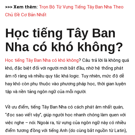
>>> Xem thêm:
Trọn Bộ Từ Vựng Tiếng Tây Ban Nha Theo
Chủ Đề Cơ Bản Nhất
Học tiếng Tây Ban
Nha có khó không?
Học tiếng Tây Ban Nha có khó không
? Câu trả lời là không quá
khó, đặc biệt đối với người mới bắt đầu, nhờ hệ thống phát
âm rõ ràng và nhiều quy tắc khá logic. Tuy nhiên, mức độ dễ
hay khó còn phụ thuộc vào phương pháp học, thời gian luyện
tập và nền tảng ngôn ngữ của mỗi người.
Về ưu điểm, tiếng Tây Ban Nha có cách phát âm nhất quán,
“đọc sao viết vậy”, giúp người học nhanh chóng làm quen với
việc nghe – nói. Ngoài ra, từ vựng của ngôn ngữ này có nhiều
điểm tương đồng với tiếng Anh (do cùng bắt nguồn từ Latin),