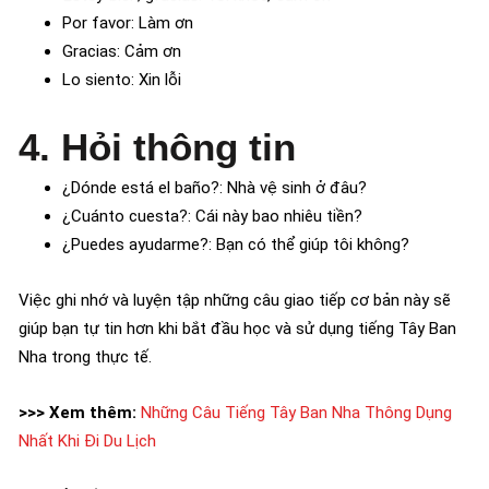
Por favor: Làm ơn
Gracias: Cảm ơn
Lo siento: Xin lỗi
4. Hỏi thông tin
¿Dónde está el baño?: Nhà vệ sinh ở đâu?
¿Cuánto cuesta?: Cái này bao nhiêu tiền?
¿Puedes ayudarme?: Bạn có thể giúp tôi không?
Việc ghi nhớ và luyện tập những câu giao tiếp cơ bản này sẽ
giúp bạn tự tin hơn khi bắt đầu học và sử dụng tiếng Tây Ban
Nha trong thực tế.
>>> Xem thêm:
Những Câu Tiếng Tây Ban Nha Thông Dụng
Nhất Khi Đi Du Lịch