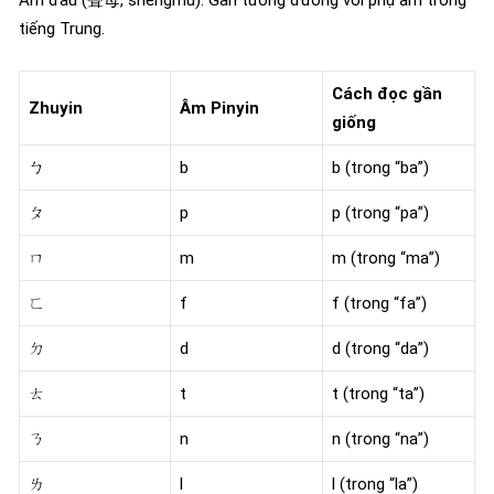
tiếng Trung.
Cách đọc gần
Zhuyin
Âm Pinyin
giống
ㄅ
b
b (trong “ba”)
ㄆ
p
p (trong “pa”)
ㄇ
m
m (trong “ma”)
ㄈ
f
f (trong “fa”)
ㄉ
d
d (trong “da”)
ㄊ
t
t (trong “ta”)
ㄋ
n
n (trong “na”)
ㄌ
l
l (trong “la”)