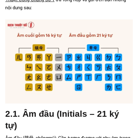
nội dung sau:
2.1. Âm đầu (Initials – 21 ký
tự)
Âm đầu (聲母, shēngmǔ): Gần tương đương với phụ âm trong