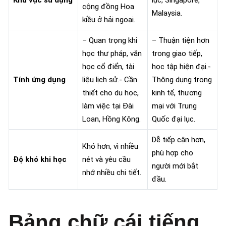
Khu vực sử dụng
lục, Singapore,
cộng đồng Hoa
Malaysia.
kiều ở hải ngoại.
– Quan trọng khi
– Thuận tiện hơn
học thư pháp, văn
trong giao tiếp,
học cổ điển, tài
học tập hiện đại.-
Tính ứng dụng
liệu lịch sử.- Cần
Thông dụng trong
thiết cho du học,
kinh tế, thương
làm việc tại Đài
mại với Trung
Loan, Hồng Kông.
Quốc đại lục.
Dễ tiếp cận hơn,
Khó hơn, vì nhiều
phù hợp cho
Độ khó khi học
nét và yêu cầu
người mới bắt
nhớ nhiều chi tiết.
đầu.
Bảng chữ cái tiếng