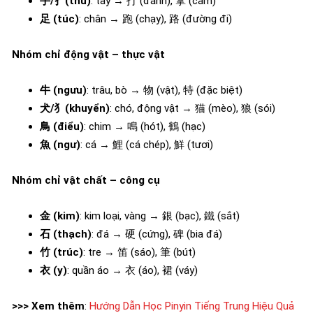
手/扌(thủ)
: tay → 打 (đánh), 拿 (cầm)
足 (túc)
: chân → 跑 (chạy), 路 (đường đi)
Nhóm chỉ động vật – thực vật
牛 (ngưu)
: trâu, bò → 物 (vật), 特 (đặc biệt)
犬/犭(khuyển)
: chó, động vật → 猫 (mèo), 狼 (sói)
鳥 (điểu)
: chim → 鳴 (hót), 鶴 (hạc)
魚 (ngư)
: cá → 鯉 (cá chép), 鮮 (tươi)
Nhóm chỉ vật chất – công cụ
金 (kim)
: kim loại, vàng → 銀 (bạc), 鐵 (sắt)
石 (thạch)
: đá → 硬 (cứng), 碑 (bia đá)
竹 (trúc)
: tre → 笛 (sáo), 筆 (bút)
衣 (y)
: quần áo → 衣 (áo), 裙 (váy)
>>> Xem thêm
:
Hướng Dẫn Học Pinyin Tiếng Trung Hiệu Quả