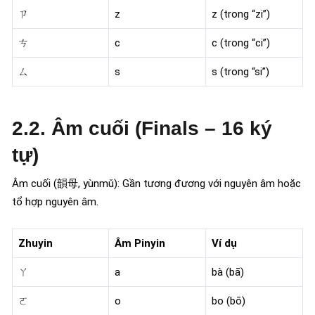
ㄗ
z
z (trong “zi”)
ㄘ
c
c (trong “ci”)
ㄙ
s
s (trong “si”)
2.2. Âm cuối (Finals – 16 ký
tự)
Âm cuối (韻母, yùnmǔ): Gần tương đương với nguyên âm hoặc
tổ hợp nguyên âm.
Zhuyin
Âm Pinyin
Ví dụ
ㄚ
a
bà (bā)
ㄛ
o
bo (bō)