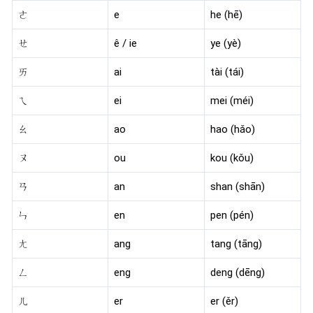
ㄜ
e
he (hē)
ㄝ
ê / ie
ye (yè)
ㄞ
ai
tài (tái)
ㄟ
ei
mei (méi)
ㄠ
ao
hao (hǎo)
ㄡ
ou
kou (kǒu)
ㄢ
an
shan (shān)
ㄣ
en
pen (pén)
ㄤ
ang
tang (tāng)
ㄥ
eng
deng (dēng)
ㄦ
er
er (ěr)