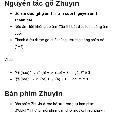
Nguyên tắc gõ Zhuyin
Gõ
âm đầu (phụ âm)
→
âm cuối (nguyên âm)
→
thanh điệu
.
Nếu âm tiết không có âm đầu thì bắt đầu luôn bằng âm
cuối.
Thanh điệu được gõ cuối cùng, thường bằng phím số
(1–4).
Ví dụ:
“好 (hǎo)” → ㄏ (h) + ㄠ (ao) + 3 → gõ:
ㄏㄠ3
.
“媽 (mā)” → ㄇ (m) + ㄚ (a) + 1 → gõ:
ㄇㄚ1
.
Bàn phím Zhuyin
Bàn phím Zhuyin được bố trí tương tự bàn phím
QWERTY nhưng mỗi phím gán cho một ký hiệu Zhuyin.