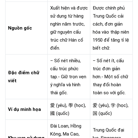
Xuất hiện và được
Được chính phủ
sử dụng từ hàng
Trung Quốc cải
nghìn năm trước,
cách, đơn giản
Nguồn gốc
giữ nguyên cấu
hóa vào thập niên
trúc chữ Hán cổ
1950 để tăng tỉ lệ
điển.
biết chữ.
– Số nét nhiều,
– Số nét ít, cấu
cấu trúc phức
trúc đơn giản
Đặc điểm chữ
tạp.- Giữ trọn vẹn
hơn.- Một số chữ
viết
ý nghĩa và hình
thay đổi hoàn
thái gốc.
toàn so với gốc.
愛 (yêu), 學 (học),
爱 (yêu), 学 (học),
Ví dụ minh họa
國 (quốc)
国 (quốc)
Đài Loan, Hồng
Trung Quốc đại
Kông, Ma Cao,