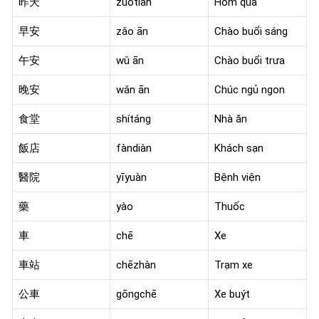
昨天
zuótiān
Hôm qua
早安
zǎo ān
Chào buổi sáng
午安
wǔ ān
Chào buổi trưa
晚安
wǎn ān
Chúc ngủ ngon
食堂
shítáng
Nhà ăn
飯店
fàndiàn
Khách sạn
醫院
yīyuàn
Bệnh viện
藥
yào
Thuốc
車
chē
Xe
車站
chēzhàn
Trạm xe
公車
gōngchē
Xe buýt