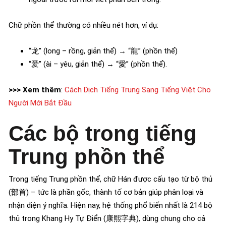
Chữ phồn thể thường có nhiều nét hơn, ví dụ:
“龙” (long – rồng, giản thể) → “龍” (phồn thể)
“爱” (ài – yêu, giản thể) → “愛” (phồn thể).
>>> Xem thêm
:
Cách Dịch Tiếng Trung Sang Tiếng Việt Cho
Người Mới Bắt Đầu
Các bộ trong tiếng
Trung phồn thể
Trong tiếng Trung phồn thể, chữ Hán được cấu tạo từ bộ thủ
(部首) – tức là phần gốc, thành tố cơ bản giúp phân loại và
nhận diện ý nghĩa. Hiện nay, hệ thống phổ biến nhất là 214 bộ
thủ trong Khang Hy Tự Điển (康熙字典), dùng chung cho cả