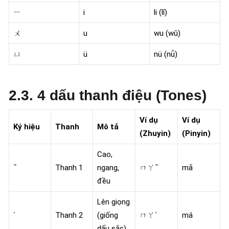
ㄧ
i
li (lǐ)
ㄨ
u
wu (wǔ)
ㄩ
ü
nü (nǚ)
2.3. 4 dấu thanh điệu (Tones)
Ví dụ
Ví dụ
Ký hiệu
Thanh
Mô tả
(Zhuyin)
(Pinyin)
Cao,
ˉ
Thanh 1
ngang,
ㄇㄚˉ
mā
đều
Lên giọng
ˊ
Thanh 2
(giống
ㄇㄚˊ
má
dấu sắc)