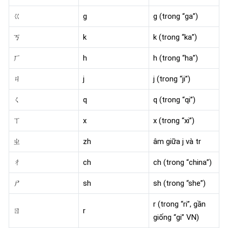
ㄍ
g
g (trong “ga”)
ㄎ
k
k (trong “ka”)
ㄏ
h
h (trong “ha”)
ㄐ
j
j (trong “ji”)
ㄑ
q
q (trong “qi”)
ㄒ
x
x (trong “xi”)
ㄓ
zh
âm giữa j và tr
ㄔ
ch
ch (trong “china”)
ㄕ
sh
sh (trong “she”)
r (trong “ri”, gần
ㄖ
r
giống “gi” VN)