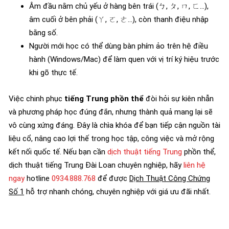
Âm đầu nằm chủ yếu ở hàng bên trái (ㄅ, ㄆ, ㄇ, ㄈ…),
âm cuối ở bên phải (ㄚ, ㄛ, ㄜ…), còn thanh điệu nhập
bằng số.
Người mới học có thể dùng bàn phím ảo trên hệ điều
hành (Windows/Mac) để làm quen với vị trí ký hiệu trước
khi gõ thực tế.
Việc chinh phục
tiếng Trung phồn thể
đòi hỏi sự kiên nhẫn
và phương pháp học đúng đắn, nhưng thành quả mang lại sẽ
vô cùng xứng đáng. Đây là chìa khóa để bạn tiếp cận nguồn tài
liệu cổ, nâng cao lợi thế trong học tập, công việc và mở rộng
kết nối quốc tế. Nếu bạn cần
dịch thuật tiếng Trung
phồn thể,
dịch thuật tiếng Trung Đài Loan chuyên nghiệp, hãy
liên hệ
ngay
hotline
0934.888.768
để được
Dịch Thuật Công Chứng
Số 1
hỗ trợ nhanh chóng, chuyên nghiệp với giá ưu đãi nhất.