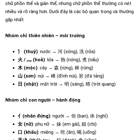
chữ phồn thể và giản thể, nhưng chữ phồn thể thường có nét
nhiều và rõ ràng hơn. Dưới đây là các bộ quan trọng và thường
gặp nhất:
Nhóm chỉ thiên nhiên – môi trường
氵 (thuỷ)
: nước → 河 (sông), 洗 (rửa)
火 / 灬 (hoả)
: lửa → 熱 (nóng), 煮 (nấu)
木 (mộc)
: cây → 森 (rừng), 林 (rừng)
山 (sơn)
: núi → 峰 (đỉnh núi), 岩 (đá tảng)
日 (nhật)
: mặt trời → 明 (sáng), 晴 (trời quang)
Nhóm chỉ con người – hành động
亻(nhân đứng)
: người → 你 (bạn), 休 (nghỉ)
女 (nữ)
: phụ nữ → 妹 (em gái), 姐 (chị)
口 (khẩu)
: miệng → 吃 (ăn), 喝 (uống)