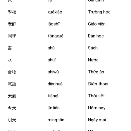
學校
xuéxiào
Trường học
老師
lǎoshī
Giáo viên
同學
tóngxué
Bạn học
書
shū
Sách
水
shuǐ
Nước
食物
shíwù
Thức ăn
電話
diànhuà
Điện thoại
天氣
tiānqì
Thời tiết
今天
jīntiān
Hôm nay
明天
míngtiān
Ngày mai