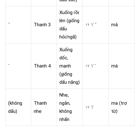
Xuống rồi
lên (giống
ˇ
Thanh 3
ㄇㄚˇ
mǎ
dấu
hỏi/ngã)
Xuống
dốc,
ˋ
Thanh 4
mạnh
ㄇㄚˋ
mà
(giống
dấu nặng)
Nhẹ,
(không
Thanh
ngắn,
ma (trợ
ㄇㄚ
dấu)
nhẹ
không
từ)
nhấn