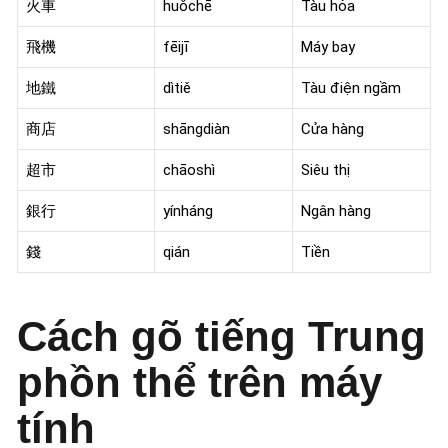
火車
huǒchē
Tàu hỏa
飛機
fēijī
Máy bay
地鐵
dìtiě
Tàu điện ngầm
商店
shāngdiàn
Cửa hàng
超市
chāoshì
Siêu thị
銀行
yínháng
Ngân hàng
錢
qián
Tiền
Cách gõ tiếng Trung
phồn thể trên máy
tính