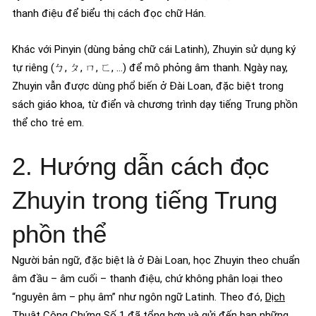
thanh điệu để biểu thị cách đọc chữ Hán.
Khác với Pinyin (dùng bảng chữ cái Latinh), Zhuyin sử dụng ký
tự riêng (ㄅ, ㄆ, ㄇ, ㄈ, …) để mô phỏng âm thanh. Ngày nay,
Zhuyin vẫn được dùng phổ biến ở Đài Loan, đặc biệt trong
sách giáo khoa, từ điển và chương trình dạy tiếng Trung phồn
thể cho trẻ em.
2. Hướng dẫn cách đọc
Zhuyin trong tiếng Trung
phồn thể
Người bản ngữ, đặc biệt là ở Đài Loan, học Zhuyin theo chuẩn
âm đầu – âm cuối – thanh điệu, chứ không phân loại theo
“nguyên âm – phụ âm” như ngôn ngữ Latinh. Theo đó,
Dịch
Thuật Công Chứng Số 1
đã tổng hợp và gửi đến bạn những