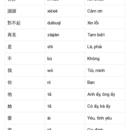
謝謝
xièxiè
Cảm ơn
對不起
duìbuqǐ
Xin lỗi
再見
zàijiàn
Tạm biệt
是
shì
Là, phải
不
bù
Không
我
wǒ
Tôi, mình
你
nǐ
Bạn
他
tā
Anh ấy, ông ấy
她
tā
Cô ấy, bà ấy
愛
ài
Yêu, tình yêu
家
jiā
Gia đình