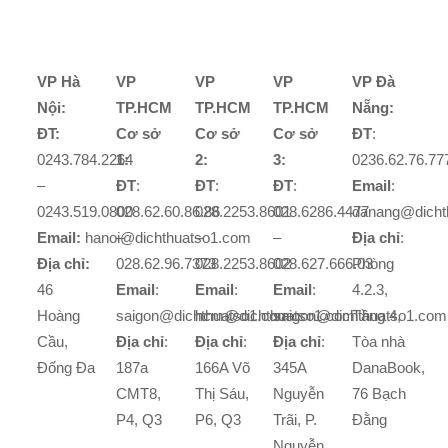
VP Hà
VP
VP
VP
VP Đà
Nội:
TP.HCM
TP.HCM
TP.HCM
Nẵng:
ĐT:
Cơ sở
Cơ sở
Cơ sở
ĐT
:
0243.784.2264
1:
2:
3:
0236.62.76.77
–
ĐT
:
ĐT
:
ĐT
:
Email
:
0243.519.0800
028.62.60.86.86
028.2253.8601
028.6286.4477
danang@dicht
Email:
hanoi@dichthuatso1.com
–
–
–
Địa chỉ
:
Địa chỉ:
028.62.96.7373
028.2253.8602
028.627.666.03
Phòng
46
Email
:
Email
:
Email
:
4.2.3,
Hoàng
saigon@dichthuatso1.com
hcm@dichthuatso1.com
saigon@dichthuatso1.com
Tầng 4,
Cầu,
Địa chỉ
:
Địa chỉ
:
Địa chỉ
:
Tòa nhà
Đống Đa
187a
166A Võ
345A
DanaBook,
CMT8,
Thị Sáu,
Nguyễn
76 Bạch
P4, Q3
P6, Q3
Trãi, P.
Đằng
Nguyễn