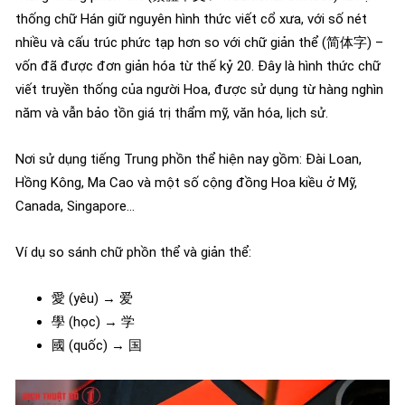
thống chữ Hán giữ nguyên hình thức viết cổ xưa, với số nét
nhiều và cấu trúc phức tạp hơn so với chữ giản thể (简体字) –
vốn đã được đơn giản hóa từ thế kỷ 20. Đây là hình thức chữ
viết truyền thống của người Hoa, được sử dụng từ hàng nghìn
năm và vẫn bảo tồn giá trị thẩm mỹ, văn hóa, lịch sử.
Nơi sử dụng tiếng Trung phồn thể hiện nay gồm: Đài Loan,
Hồng Kông, Ma Cao và một số cộng đồng Hoa kiều ở Mỹ,
Canada, Singapore…
Ví dụ so sánh chữ phồn thể và giản thể:
愛 (yêu) → 爱
學 (học) → 学
國 (quốc) → 国