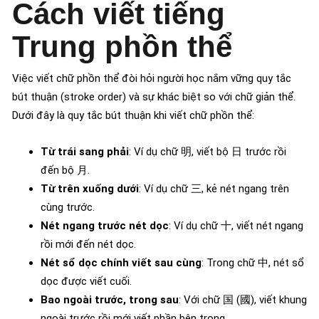
Cách viết tiếng
Trung phồn thể
Việc viết chữ phồn thể đòi hỏi người học nắm vững quy tắc
bút thuận (stroke order) và sự khác biệt so với chữ giản thể.
Dưới đây là quy tắc bút thuận khi viết chữ phồn thể:
Từ trái sang phải
: Ví dụ chữ 明, viết bộ 日 trước rồi
đến bộ 月.
Từ trên xuống dưới
: Ví dụ chữ 三, kẻ nét ngang trên
cùng trước.
Nét ngang trước nét dọc
: Ví dụ chữ 十, viết nét ngang
rồi mới đến nét dọc.
Nét sổ dọc chính viết sau cùng
: Trong chữ 中, nét sổ
dọc được viết cuối.
Bao ngoài trước, trong sau
: Với chữ 国 (國), viết khung
ngoài trước rồi mới viết phần bên trong.