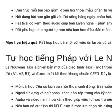
Cấu trúc mỗi bài bao gồm: đoạn hội thoại mẫu, phần từ vựn
Nội dung bài học gần gũi với đời sống hằng ngày: chào hỏi
Festival có kèm theo audio giúp bạn luyện nghe – phát â
Rất phù hợp cho người tự học nếu bạn học đều đặn mỗi n
Mẹo học hiệu quả
: Kết hợp học bài mới với việc ôn lại bài cũ v
Tự học tiếng Pháp với Le 
Le Nouveau Taxi là phiên bản mới của giáo trình Taxi – một trong
độ (A1, A2, B1) và được thiết kế theo khung chuẩn CEFR. Đây là 
Mỗi bài học đều có kịch bản hội thoại sinh động, tình huố
Ngoài từ vựng và ngữ pháp, sách còn tập trung vào kỹ năng 
Audio và video minh hoạ kèm theo giúp việc tự học trở nê
Nếu bạn có dự định thi DELF, đây là một lựa chọn rất đáng