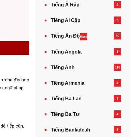
Tiếng Ả Rập
9
Tiếng Ai Cập
3
Tiếng Ấn Độ
30
Hindi
Tiếng Angola
1
Tiếng Anh
116
trường đại học
Tiếng Armenia‎
4
âm, ngữ pháp
Tiếng Ba Lan
8
Tiếng Ba Tư
4
dễ tiếp cận,
Tiếng Banladesh
5