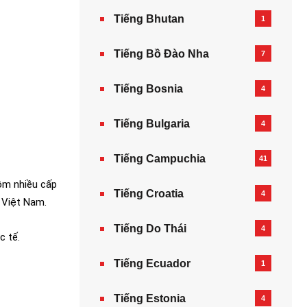
Tiếng Bhutan
1
Tiếng Bồ Đào Nha
7
Tiếng Bosnia
4
Tiếng Bulgaria
4
Tiếng Campuchia
41
gồm nhiều cấp
Tiếng Croatia
4
ở Việt Nam.
Tiếng Do Thái
4
c tế.
Tiếng Ecuador
1
Tiếng Estonia
4