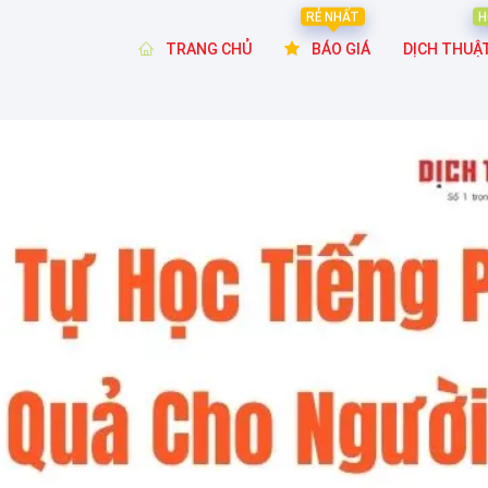
RẺ NHẤT
H
TRANG CHỦ
BÁO GIÁ
DỊCH THUẬ