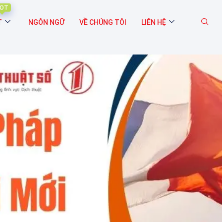
OT
T
NGÔN NGỮ
VỀ CHÚNG TÔI
LIÊN HỆ