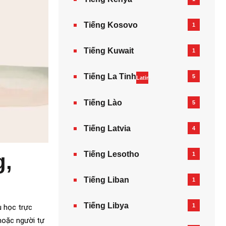
Tiếng Kosovo
1
Tiếng Kuwait
1
Tiếng La Tinh
5
Latin
Tiếng Lào
5
Tiếng Latvia
4
Tiếng Lesotho
g,
1
Tiếng Liban
1
Tiếng Libya
1
ụ học trực
hoặc người tự