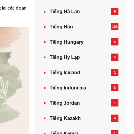
t lại các đoạn
Tiếng Hà Lan
8
Tiếng Hàn
101
Tiếng Hungary
5
Tiếng Hy Lạp
5
Tiếng Iceland
1
Tiếng Indonesia
8
Tiếng Jordan
1
Tiếng Kazakh‎
4
Tiếng Kenya
1