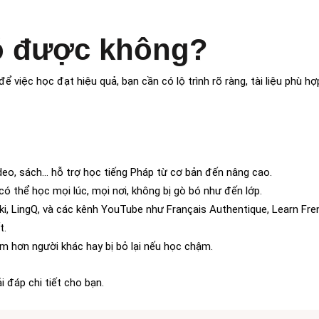
có được không?
 việc học đạt hiệu quả, bạn cần có lộ trình rõ ràng, tài liệu phù hợ
video, sách… hỗ trợ học tiếng Pháp từ cơ bản đến nâng cao.
 có thể học mọi lúc, mọi nơi, không bị gò bó như đến lớp.
ki, LingQ, và các kênh YouTube như Français Authentique, Learn Fre
t.
ậm hơn người khác hay bị bỏ lại nếu học chậm.
 đáp chi tiết cho bạn.