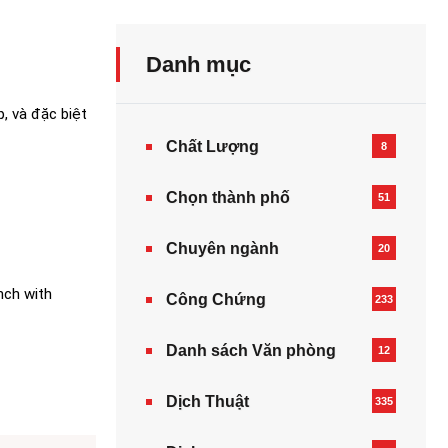
Danh mục
p, và đặc biệt
Chất Lượng
8
Chọn thành phố
51
Chuyên ngành
20
nch with
Công Chứng
233
Danh sách Văn phòng
12
Dịch Thuật
335