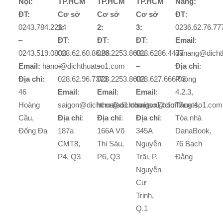
Nội:
TP.HCM
TP.HCM
TP.HCM
Nẵng:
ĐT:
Cơ sở
Cơ sở
Cơ sở
ĐT
:
0243.784.2264
1:
2:
3:
0236.62.76.77
–
ĐT
:
ĐT
:
ĐT
:
Email
:
0243.519.0800
028.62.60.86.86
028.2253.8601
028.6286.4477
danang@dicht
Email:
hanoi@dichthuatso1.com
–
–
–
Địa chỉ
:
Địa chỉ:
028.62.96.7373
028.2253.8602
028.627.666.03
Phòng
46
Email
:
Email
:
Email
:
4.2.3,
Hoàng
saigon@dichthuatso1.com
hcm@dichthuatso1.com
saigon@dichthuatso1.com
Tầng 4,
Cầu,
Địa chỉ
:
Địa chỉ
:
Địa chỉ
:
Tòa nhà
Đống Đa
187a
166A Võ
345A
DanaBook,
CMT8,
Thị Sáu,
Nguyễn
76 Bạch
P4, Q3
P6, Q3
Trãi, P.
Đằng
Nguyễn
Cư
Trinh,
Q.1