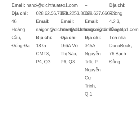
Email:
hanoi@dichthuatso1.com
–
–
–
Địa chỉ
:
Địa chỉ:
028.62.96.7373
028.2253.8602
028.627.666.03
Phòng
46
Email
:
Email
:
Email
:
4.2.3,
Hoàng
saigon@dichthuatso1.com
hcm@dichthuatso1.com
saigon@dichthuatso1.com
Tầng 4,
Cầu,
Địa chỉ
:
Địa chỉ
:
Địa chỉ
:
Tòa nhà
Đống Đa
187a
166A Võ
345A
DanaBook,
CMT8,
Thị Sáu,
Nguyễn
76 Bạch
P4, Q3
P6, Q3
Trãi, P.
Đằng
Nguyễn
Cư
Trinh,
Q.1