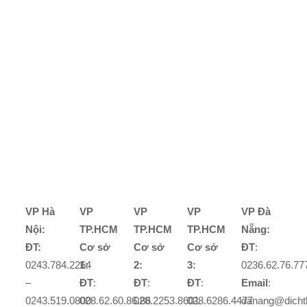
VP Hà
VP
VP
VP
VP Đà
Nội:
TP.HCM
TP.HCM
TP.HCM
Nẵng:
ĐT:
Cơ sở
Cơ sở
Cơ sở
ĐT
:
0243.784.2264
1:
2:
3:
0236.62.76.77
–
ĐT
:
ĐT
:
ĐT
:
Email
:
0243.519.0800
028.62.60.86.86
028.2253.8601
028.6286.4477
danang@dicht