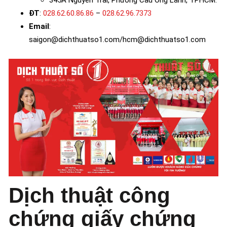
ĐT
:
028.62.60.86.86
–
028.62.96.7373
Email
:
saigon@dichthuatso1.com/hcm@dichthuatso1.com
Dịch thuật công
chứng giấy chứng