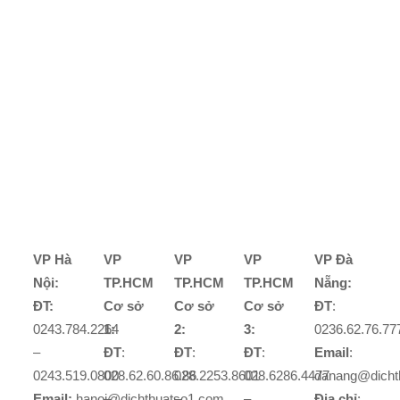
VP Hà
VP
VP
VP
VP Đà
Nội:
TP.HCM
TP.HCM
TP.HCM
Nẵng:
ĐT:
Cơ sở
Cơ sở
Cơ sở
ĐT
:
0243.784.2264
1:
2:
3:
0236.62.76.77
–
ĐT
:
ĐT
:
ĐT
:
Email
:
0243.519.0800
028.62.60.86.86
028.2253.8601
028.6286.4477
danang@dicht
Email:
hanoi@dichthuatso1.com
–
–
–
Địa chỉ
: