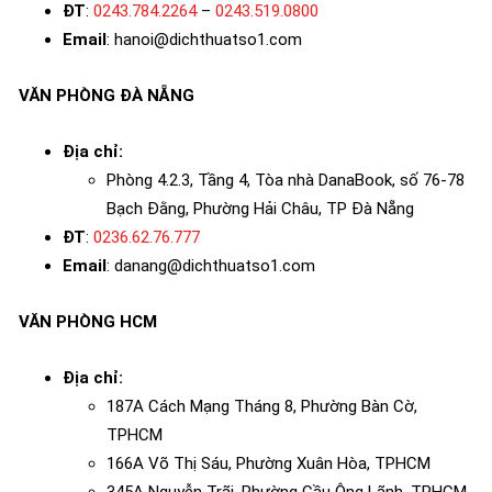
ĐT
:
0243.784.2264
–
0243.519.0800
Email
: hanoi@dichthuatso1.com
VĂN PHÒNG ĐÀ NẴNG
Địa chỉ:
Phòng 4.2.3, Tầng 4, Tòa nhà DanaBook, số 76-78
Bạch Đằng, Phường Hải Châu, TP Đà Nẵng
ĐT
:
0236.62.76.777
Email
: danang@dichthuatso1.com
VĂN PHÒNG HCM
Địa chỉ:
187A Cách Mạng Tháng 8, Phường Bàn Cờ,
TPHCM
166A Võ Thị Sáu, Phường Xuân Hòa, TPHCM
345A Nguyễn Trãi, Phường Cầu Ông Lãnh, TPHCM.