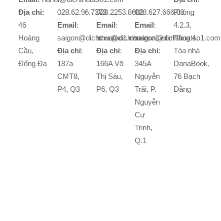
Địa chỉ:
028.62.96.7373
028.2253.8602
028.627.666.03
Phòng
46
Email
:
Email
:
Email
:
4.2.3,
Hoàng
saigon@dichthuatso1.com
hcm@dichthuatso1.com
saigon@dichthuatso1.com
Tầng 4,
Cầu,
Địa chỉ
:
Địa chỉ
:
Địa chỉ
:
Tòa nhà
Đống Đa
187a
166A Võ
345A
DanaBook,
CMT8,
Thị Sáu,
Nguyễn
76 Bạch
P4, Q3
P6, Q3
Trãi, P.
Đằng
Nguyễn
Cư
Trinh,
Q.1