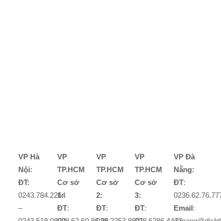
VP Hà
VP
VP
VP
VP Đà
Nội:
TP.HCM
TP.HCM
TP.HCM
Nẵng:
ĐT:
Cơ sở
Cơ sở
Cơ sở
ĐT
:
0243.784.2264
1:
2:
3:
0236.62.76.77
–
ĐT
:
ĐT
:
ĐT
:
Email
:
0243.519.0800
028.62.60.86.86
028.2253.8601
028.6286.4477
danang@dicht