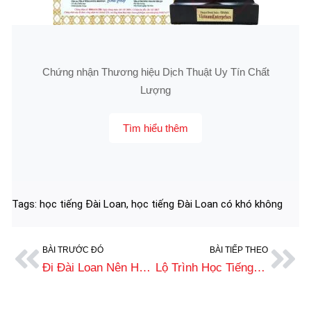
Chứng nhận Thương hiệu Dịch Thuật Uy Tín Chất
Lượng
Tìm hiểu thêm
Tags:
học tiếng Đài Loan
,
học tiếng Đài Loan có khó không
BÀI TRƯỚC ĐÓ
BÀI TIẾP THEO
Đi Đài Loan Nên Học Tiếng Gì Để Dễ Xin Việc Và Du Học?
Lộ Trình Học Tiếng Đài Loan (Tiếng Trung Phồn Thể) Chi Tiết A-Z