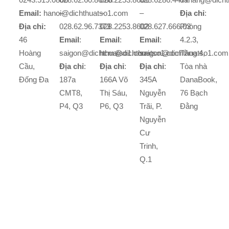
Email:
hanoi@dichthuatso1.com
–
–
–
Địa chỉ
:
Địa chỉ:
028.62.96.7373
028.2253.8602
028.627.666.03
Phòng
46
Email
:
Email
:
Email
:
4.2.3,
Hoàng
saigon@dichthuatso1.com
hcm@dichthuatso1.com
saigon@dichthuatso1.com
Tầng 4,
Cầu,
Địa chỉ
:
Địa chỉ
:
Địa chỉ
:
Tòa nhà
Đống Đa
187a
166A Võ
345A
DanaBook,
CMT8,
Thị Sáu,
Nguyễn
76 Bạch
P4, Q3
P6, Q3
Trãi, P.
Đằng
Nguyễn
Cư
Trinh,
Q.1