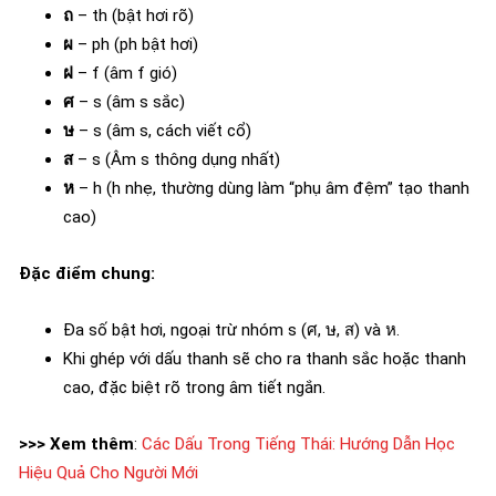
ถ
– th (bật hơi rõ)
ผ
– ph (ph bật hơi)
ฝ
– f (âm f gió)
ศ
– s (âm s sắc)
ษ
– s (âm s, cách viết cổ)
ส
– s (Âm s thông dụng nhất)
ห
– h (h nhẹ, thường dùng làm “phụ âm đệm” tạo thanh
cao)
Đặc điểm chung:
Đa số bật hơi, ngoại trừ nhóm s (ศ, ษ, ส) và ห.
Khi ghép với dấu thanh sẽ cho ra thanh sắc hoặc thanh
cao, đặc biệt rõ trong âm tiết ngắn.
>>> Xem thêm
:
Các Dấu Trong Tiếng Thái: Hướng Dẫn Học
Hiệu Quả Cho Người Mới