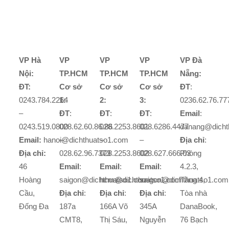
VP Hà
VP
VP
VP
VP Đà
Nội:
TP.HCM
TP.HCM
TP.HCM
Nẵng:
ĐT:
Cơ sở
Cơ sở
Cơ sở
ĐT
:
0243.784.2264
1:
2:
3:
0236.62.76.77
–
ĐT
:
ĐT
:
ĐT
:
Email
:
0243.519.0800
028.62.60.86.86
028.2253.8601
028.6286.4477
danang@dicht
Email:
hanoi@dichthuatso1.com
–
–
–
Địa chỉ
:
Địa chỉ:
028.62.96.7373
028.2253.8602
028.627.666.03
Phòng
46
Email
:
Email
:
Email
:
4.2.3,
Hoàng
saigon@dichthuatso1.com
hcm@dichthuatso1.com
saigon@dichthuatso1.com
Tầng 4,
Cầu,
Địa chỉ
:
Địa chỉ
:
Địa chỉ
:
Tòa nhà
Đống Đa
187a
166A Võ
345A
DanaBook,
CMT8,
Thị Sáu,
Nguyễn
76 Bạch