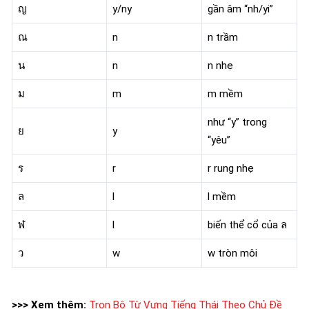
ญ
y/ny
gần âm “nh/yi”
ณ
n
n trầm
น
n
n nhẹ
ม
m
m mềm
như “y” trong
ย
y
“yêu”
ร
r
r rung nhẹ
ล
l
l mềm
ฬ
l
biến thể cổ của ล
ว
w
w tròn môi
>>> Xem thêm:
Trọn Bộ Từ Vựng Tiếng Thái Theo Chủ Đề