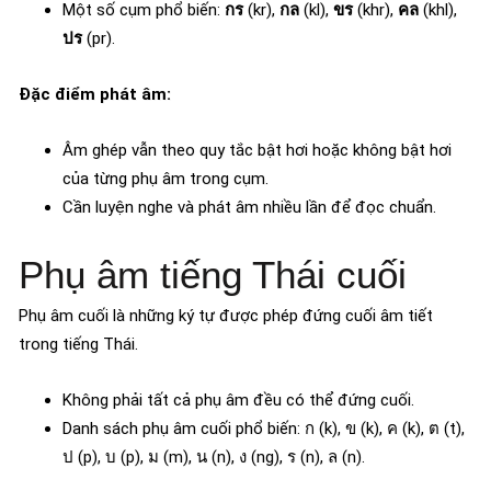
Một số cụm phổ biến:
กร
(kr),
กล
(kl),
ขร
(khr),
คล
(khl),
ปร
(pr).
Đặc điểm phát âm:
Âm ghép vẫn theo quy tắc bật hơi hoặc không bật hơi
của từng phụ âm trong cụm.
Cần luyện nghe và phát âm nhiều lần để đọc chuẩn.
Phụ âm tiếng Thái cuối
Phụ âm cuối là những ký tự được phép đứng cuối âm tiết
trong tiếng Thái.
Không phải tất cả phụ âm đều có thể đứng cuối.
Danh sách phụ âm cuối phổ biến: ก (k), ข (k), ค (k), ต (t),
ป (p), บ (p), ม (m), น (n), ง (ng), ร (n), ล (n).