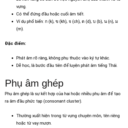
vựng.
Có thể đứng đầu hoặc cuối âm tiết.
Ví dụ phổ biến: ก (k), ข (kh), จ (ch), ด (d), บ (b), น (n), ม
(m).
Đặc điểm:
Phát âm rõ ràng, không phụ thuộc vào ký tự khác.
Dễ học, là bước đầu tiên để luyện phát âm tiếng Thái.
Phụ âm ghép
Phụ âm ghép là sự kết hợp của hai hoặc nhiều phụ âm để tạo
ra âm đầu phức tạp (consonant cluster).
Thường xuất hiện trong từ vựng chuyên môn, tên riêng
hoặc từ vay mượn.