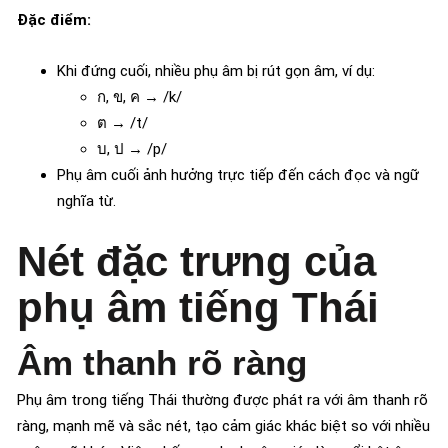
Đặc điểm:
Khi đứng cuối, nhiều phụ âm bị rút gọn âm, ví dụ:
ก, ข, ค → /k/
ต → /t/
บ, ป → /p/
Phụ âm cuối ảnh hưởng trực tiếp đến cách đọc và ngữ
nghĩa từ.
Nét đặc trưng của
phụ âm tiếng Thái
Âm thanh rõ ràng
Phụ âm trong tiếng Thái thường được phát ra với âm thanh rõ
ràng, mạnh mẽ và sắc nét, tạo cảm giác khác biệt so với nhiều