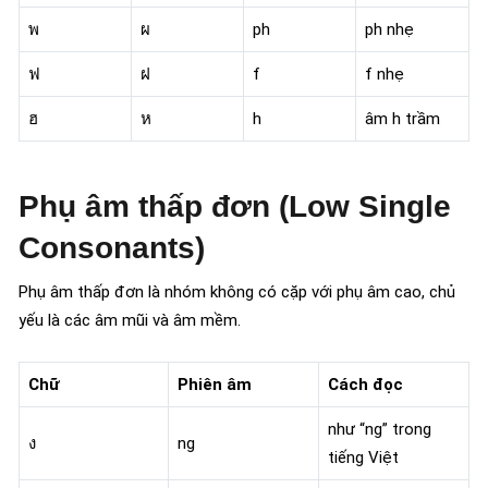
พ
ผ
ph
ph nhẹ
ฟ
ฝ
f
f nhẹ
ฮ
ห
h
âm h trầm
Phụ âm thấp đơn (Low Single
Consonants)
Phụ âm thấp đơn là nhóm không có cặp với phụ âm cao, chủ
yếu là các âm mũi và âm mềm.
Chữ
Phiên âm
Cách đọc
như “ng” trong
ง
ng
tiếng Việt