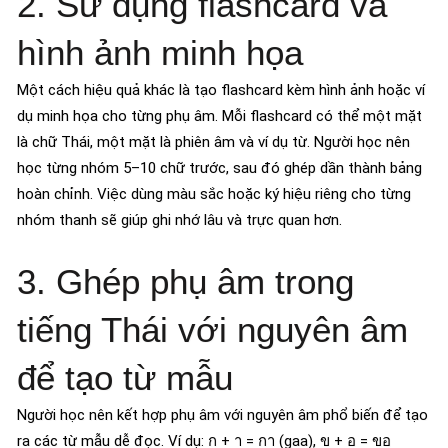
2. Sử dụng flashcard và
hình ảnh minh họa
Một cách hiệu quả khác là tạo flashcard kèm hình ảnh hoặc ví
dụ minh họa cho từng phụ âm. Mỗi flashcard có thể một mặt
là chữ Thái, một mặt là phiên âm và ví dụ từ. Người học nên
học từng nhóm 5–10 chữ trước, sau đó ghép dần thành bảng
hoàn chỉnh. Việc dùng màu sắc hoặc ký hiệu riêng cho từng
nhóm thanh sẽ giúp ghi nhớ lâu và trực quan hơn.
3. Ghép phụ âm trong
tiếng Thái với nguyên âm
để tạo từ mẫu
Người học nên kết hợp phụ âm với nguyên âm phổ biến để tạo
ra các từ mẫu dễ đọc. Ví dụ: ก + า = กา (gaa), ข + อ = ขอ