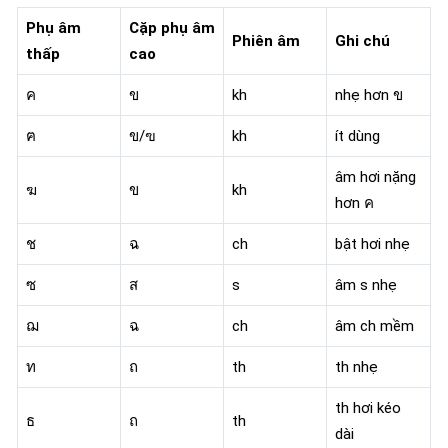
Phụ âm
Cặp phụ âm
Phiên âm
Ghi chú
thấp
cao
ค
ข
kh
nhẹ hơn ข
ฅ
ข/ฃ
kh
ít dùng
âm hơi nặng
ฆ
ข
kh
hơn ค
ช
ฉ
ch
bật hơi nhẹ
ซ
ส
s
âm s nhẹ
ฌ
ฉ
ch
âm ch mềm
ท
ถ
th
th nhẹ
th hơi kéo
ธ
ถ
th
dài