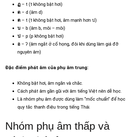
ฏ
– t (t không bật hơi)
ด
– d (âm d)
ต
– t (t không bật hơi, âm mạnh hơn ป)
บ
– b (âm b, môi – môi)
ป
– p (p không bật hơi)
อ
– ʔ (âm ngắt ở cổ họng, đôi khi dùng làm giá đỡ
nguyên âm)
Đặc điểm phát âm của phụ âm trung:
Không bật hơi, âm ngắn và chắc.
Cách phát âm gần gũi với âm tiếng Việt nên dễ học.
Là nhóm phụ âm được dùng làm “mốc chuẩn” để học
quy tắc thanh điệu trong tiếng Thái.
Nhóm phụ âm thấp và