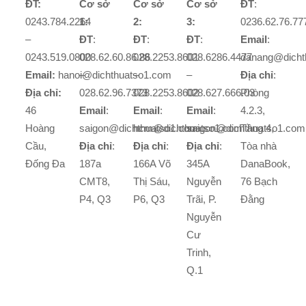
ĐT:
Cơ sở
Cơ sở
Cơ sở
ĐT
:
0243.784.2264
1:
2:
3:
0236.62.76.77
–
ĐT
:
ĐT
:
ĐT
:
Email
:
0243.519.0800
028.62.60.86.86
028.2253.8601
028.6286.4477
danang@dicht
Email:
hanoi@dichthuatso1.com
–
–
–
Địa chỉ
:
Địa chỉ:
028.62.96.7373
028.2253.8602
028.627.666.03
Phòng
46
Email
:
Email
:
Email
:
4.2.3,
Hoàng
saigon@dichthuatso1.com
hcm@dichthuatso1.com
saigon@dichthuatso1.com
Tầng 4,
Cầu,
Địa chỉ
:
Địa chỉ
:
Địa chỉ
:
Tòa nhà
Đống Đa
187a
166A Võ
345A
DanaBook,
CMT8,
Thị Sáu,
Nguyễn
76 Bạch
P4, Q3
P6, Q3
Trãi, P.
Đằng
Nguyễn
Cư
Trinh,
Q.1