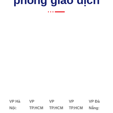
phòng giao dịch
VP Hà
VP
VP
VP
VP Đà
Nội:
TP.HCM
TP.HCM
TP.HCM
Nẵng: