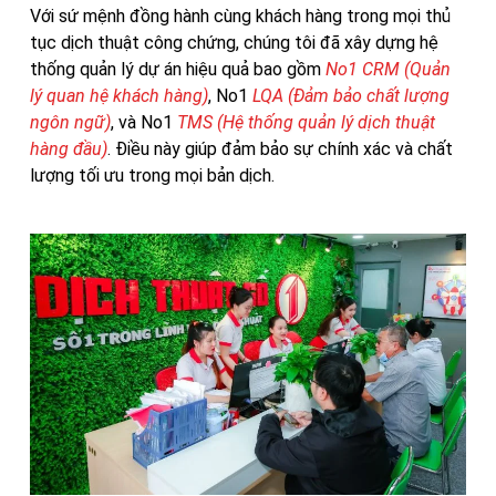
Với sứ mệnh đồng hành cùng khách hàng trong mọi thủ
tục dịch thuật công chứng, chúng tôi đã xây dựng hệ
thống quản lý dự án hiệu quả bao gồm
No1 CRM (Quản
lý quan hệ khách hàng)
, No1
LQA (Đảm bảo chất lượng
ngôn ngữ)
, và No1
TMS (Hệ thống quản lý dịch thuật
hàng đầu)
. Điều này giúp đảm bảo sự chính xác và chất
lượng tối ưu trong mọi bản dịch.