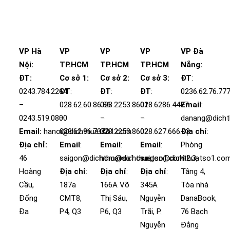
VP Hà
VP
VP
VP
VP Đà
Nội:
TP.HCM
TP.HCM
TP.HCM
Nẵng:
ĐT:
Cơ sở 1:
Cơ sở 2:
Cơ sở 3:
ĐT
:
0243.784.2264
ĐT
:
ĐT
:
ĐT
:
0236.62.76.77
–
028.62.60.86.86
028.2253.8601
028.6286.4477
Email
:
0243.519.0800
–
–
–
danang@dicht
Email:
hanoi@dichthuatso1.com
028.62.96.7373
028.2253.8602
028.627.666.03
Địa chỉ
:
Địa chỉ:
Email
:
Email
:
Email
:
Phòng
46
saigon@dichthuatso1.com
hcm@dichthuatso1.com
saigon@dichthuatso1.co
4.2.3,
Hoàng
Địa chỉ
:
Địa chỉ
:
Địa chỉ
:
Tầng 4,
Cầu,
187a
166A Võ
345A
Tòa nhà
Đống
CMT8,
Thị Sáu,
Nguyễn
DanaBook,
Đa
P4, Q3
P6, Q3
Trãi, P.
76 Bạch
Nguyễn
Đằng