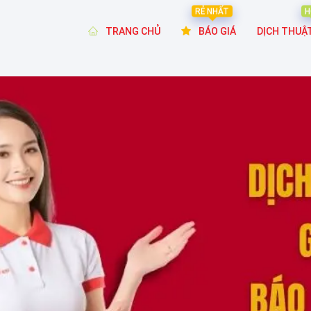
RẺ NHẤT
H
TRANG CHỦ
BÁO GIÁ
DỊCH THUẬ