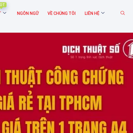
OT
T
NGÔN NGỮ
VỀ CHÚNG TÔI
LIÊN HỆ