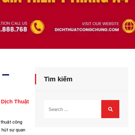
 –
Tìm kiếm
,
Dịch Thuật
h thuật công
 hút sự quan