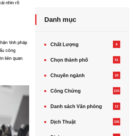
cái nhìn rõ
Danh mục
hận tính pháp
Chất Lượng
8
dấu công
n liên quan.
Chọn thành phố
51
Chuyên ngành
20
Công Chứng
233
Danh sách Văn phòng
12
Dịch Thuật
335