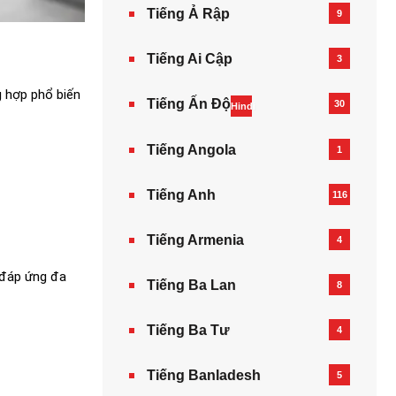
Tiếng Ả Rập
9
Tiếng Ai Cập
3
g hợp phổ biến
Tiếng Ấn Độ
30
Hindi
Tiếng Angola
1
Tiếng Anh
116
Tiếng Armenia‎
4
 đáp ứng đa
Tiếng Ba Lan
8
Tiếng Ba Tư
4
Tiếng Banladesh
5