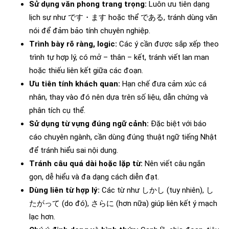
Sử dụng văn phong trang trọng:
Luôn ưu tiên dạng
lịch sự như です・ます hoặc thể である, tránh dùng văn
nói để đảm bảo tính chuyên nghiệp.
Trình bày rõ ràng, logic:
Các ý cần được sắp xếp theo
trình tự hợp lý, có mở – thân – kết, tránh viết lan man
hoặc thiếu liên kết giữa các đoạn.
Ưu tiên tính khách quan:
Hạn chế đưa cảm xúc cá
nhân, thay vào đó nên dựa trên số liệu, dẫn chứng và
phân tích cụ thể.
Sử dụng từ vựng đúng ngữ cảnh:
Đặc biệt với báo
cáo chuyên ngành, cần dùng đúng thuật ngữ tiếng Nhật
để tránh hiểu sai nội dung.
Tránh câu quá dài hoặc lặp từ:
Nên viết câu ngắn
gọn, dễ hiểu và đa dạng cách diễn đạt.
Dùng liên từ hợp lý:
Các từ như しかし (tuy nhiên), し
たがって (do đó), さらに (hơn nữa) giúp liên kết ý mạch
lạc hơn.