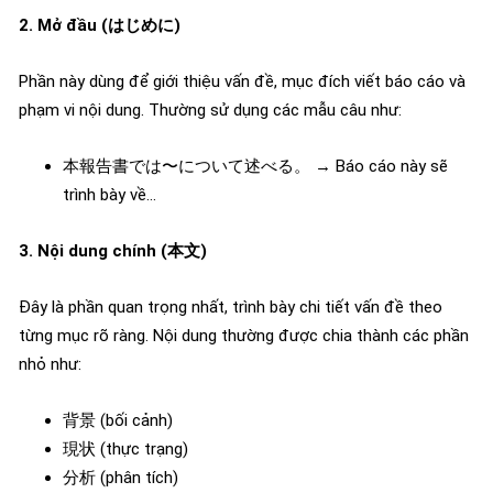
2. Mở đầu (はじめに)
Phần này dùng để giới thiệu vấn đề, mục đích viết báo cáo và
phạm vi nội dung. Thường sử dụng các mẫu câu như:
本報告書では〜について述べる。 → Báo cáo này sẽ
trình bày về…
3. Nội dung chính (本文)
Đây là phần quan trọng nhất, trình bày chi tiết vấn đề theo
từng mục rõ ràng. Nội dung thường được chia thành các phần
nhỏ như:
背景 (bối cảnh)
現状 (thực trạng)
分析 (phân tích)