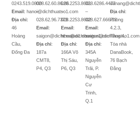
0243.519.0800
028.62.60.86.86
028.2253.8601
028.6286.4477
danang@dicht
Email:
hanoi@dichthuatso1.com
–
–
–
Địa chỉ
:
Địa chỉ:
028.62.96.7373
028.2253.8602
028.627.666.03
Phòng
46
Email
:
Email
:
Email
:
4.2.3,
Hoàng
saigon@dichthuatso1.com
hcm@dichthuatso1.com
saigon@dichthuatso1.com
Tầng 4,
Cầu,
Địa chỉ
:
Địa chỉ
:
Địa chỉ
:
Tòa nhà
Đống Đa
187a
166A Võ
345A
DanaBook,
CMT8,
Thị Sáu,
Nguyễn
76 Bạch
P4, Q3
P6, Q3
Trãi, P.
Đằng
Nguyễn
Cư
Trinh,
Q.1