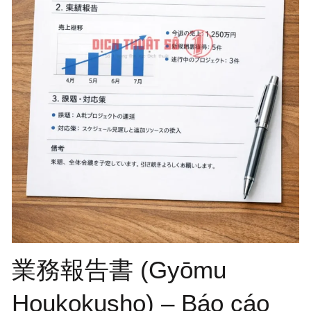
業務報告書 (Gyōmu
Houkokusho) – Báo cáo