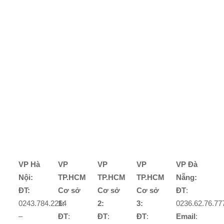
VP Hà
VP
VP
VP
VP Đà
Nội:
TP.HCM
TP.HCM
TP.HCM
Nẵng:
ĐT:
Cơ sở
Cơ sở
Cơ sở
ĐT
:
0243.784.2264
1:
2:
3:
0236.62.76.77
–
ĐT
:
ĐT
:
ĐT
:
Email
: