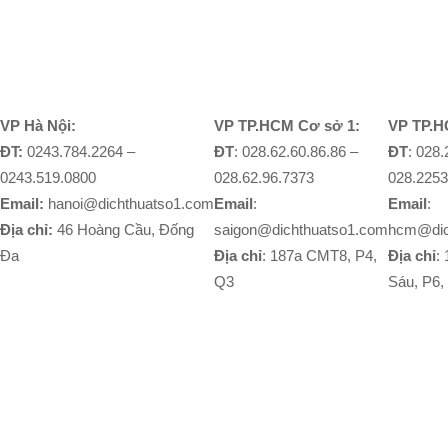
VP Hà Nội:
VP TP.HCM Cơ sở 1:
VP TP.H
ĐT:
0243.784.2264 –
ĐT
: 028.62.60.86.86 –
ĐT
: 028
0243.519.0800
028.62.96.7373
028.2253
Email:
hanoi@dichthuatso1.com
Email
:
Email
:
Địa chỉ:
46 Hoàng Cầu, Đống
saigon@dichthuatso1.com
hcm@dic
Đa
Địa chỉ
: 187a CMT8, P4,
Địa chỉ
:
Q3
Sáu, P6,