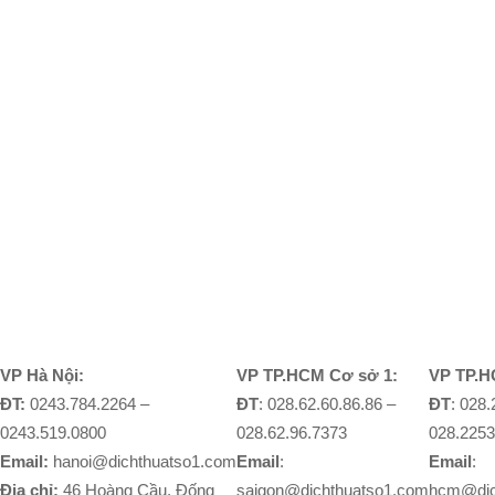
VP Hà Nội:
VP TP.HCM Cơ sở 1:
VP TP.H
ĐT:
0243.784.2264 –
ĐT
: 028.62.60.86.86 –
ĐT
: 028
0243.519.0800
028.62.96.7373
028.2253
Email:
hanoi@dichthuatso1.com
Email
:
Email
:
Địa chỉ:
46 Hoàng Cầu, Đống
saigon@dichthuatso1.com
hcm@dic