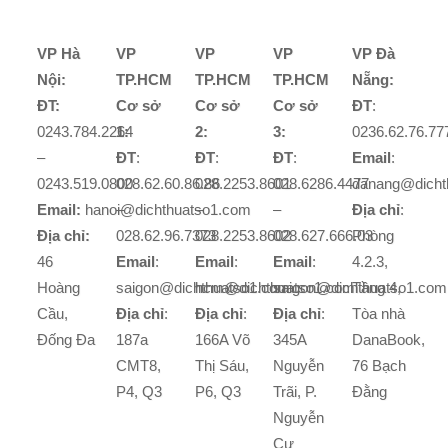
VP Hà
VP
VP
VP
VP Đà
Nội:
TP.HCM
TP.HCM
TP.HCM
Nẵng:
ĐT:
Cơ sở
Cơ sở
Cơ sở
ĐT
:
0243.784.2264
1:
2:
3:
0236.62.76.77
–
ĐT
:
ĐT
:
ĐT
:
Email
:
0243.519.0800
028.62.60.86.86
028.2253.8601
028.6286.4477
danang@dicht
Email:
hanoi@dichthuatso1.com
–
–
–
Địa chỉ
:
Địa chỉ:
028.62.96.7373
028.2253.8602
028.627.666.03
Phòng
46
Email
:
Email
:
Email
:
4.2.3,
Hoàng
saigon@dichthuatso1.com
hcm@dichthuatso1.com
saigon@dichthuatso1.com
Tầng 4,
Cầu,
Địa chỉ
:
Địa chỉ
:
Địa chỉ
:
Tòa nhà
Đống Đa
187a
166A Võ
345A
DanaBook,
CMT8,
Thị Sáu,
Nguyễn
76 Bạch
P4, Q3
P6, Q3
Trãi, P.
Đằng
Nguyễn
Cư