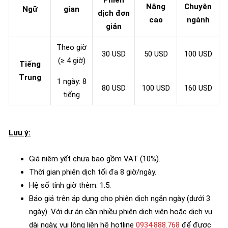
Nâng
Chuyên
Ngữ
gian
dịch đơn
cao
ngành
giản
Theo giờ
30 USD
50 USD
100 USD
(≥ 4 giờ)
Tiếng
Trung
1 ngày: 8
80 USD
100 USD
160 USD
tiếng
Lưu ý:
Giá niêm yết chưa bao gồm VAT (10%).
Thời gian phiên dịch tối đa 8 giờ/ngày.
Hệ số tính giờ thêm: 1.5.
Báo giá trên áp dụng cho phiên dịch ngắn ngày (dưới 3
ngày). Với dự án cần nhiều phiên dịch viên hoặc dịch vụ
dài ngày, vui lòng liên hệ hotline
0934.888.768
để được