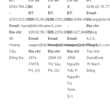
ĐT:
Cơ sở
Cơ sở
Cơ sở
ĐT
:
0243.784.2264
1:
2:
3:
0236.62.76.77
–
ĐT
:
ĐT
:
ĐT
:
Email
:
0243.519.0800
028.62.60.86.86
028.2253.8601
028.6286.4477
danang@dicht
Email:
hanoi@dichthuatso1.com
–
–
–
Địa chỉ
:
Địa chỉ:
028.62.96.7373
028.2253.8602
028.627.666.03
Phòng
46
Email
:
Email
:
Email
:
4.2.3,
Hoàng
saigon@dichthuatso1.com
hcm@dichthuatso1.com
saigon@dichthuatso1.com
Tầng 4,
Cầu,
Địa chỉ
:
Địa chỉ
:
Địa chỉ
:
Tòa nhà
Đống Đa
187a
166A Võ
345A
DanaBook,
CMT8,
Thị Sáu,
Nguyễn
76 Bạch
P4, Q3
P6, Q3
Trãi, P.
Đằng
Nguyễn
Cư
Trinh,
Q.1