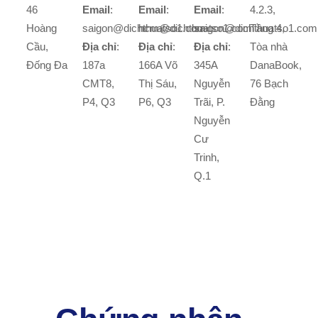
46
Email
:
Email
:
Email
:
4.2.3,
Hoàng
saigon@dichthuatso1.com
hcm@dichthuatso1.com
saigon@dichthuatso1.com
Tầng 4,
Cầu,
Địa chỉ
:
Địa chỉ
:
Địa chỉ
:
Tòa nhà
Đống Đa
187a
166A Võ
345A
DanaBook,
CMT8,
Thị Sáu,
Nguyễn
76 Bạch
P4, Q3
P6, Q3
Trãi, P.
Đằng
Nguyễn
Cư
Trinh,
Q.1