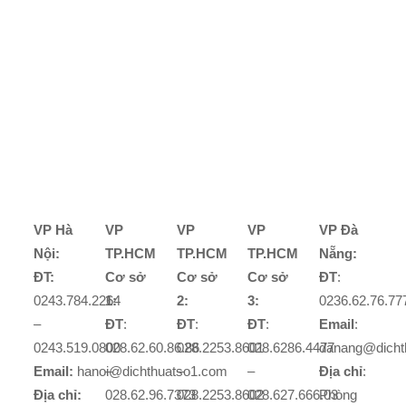
VP Hà
VP
VP
VP
VP Đà
Nội:
TP.HCM
TP.HCM
TP.HCM
Nẵng:
ĐT:
Cơ sở
Cơ sở
Cơ sở
ĐT
:
0243.784.2264
1:
2:
3:
0236.62.76.77
–
ĐT
:
ĐT
:
ĐT
:
Email
:
0243.519.0800
028.62.60.86.86
028.2253.8601
028.6286.4477
danang@dicht
Email:
hanoi@dichthuatso1.com
–
–
–
Địa chỉ
:
Địa chỉ:
028.62.96.7373
028.2253.8602
028.627.666.03
Phòng