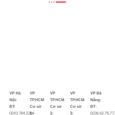
VP Hà
VP
VP
VP
VP Đà
Nội:
TP.HCM
TP.HCM
TP.HCM
Nẵng:
ĐT:
Cơ sở
Cơ sở
Cơ sở
ĐT
:
0243.784.2264
1:
2:
3:
0236.62.76.77