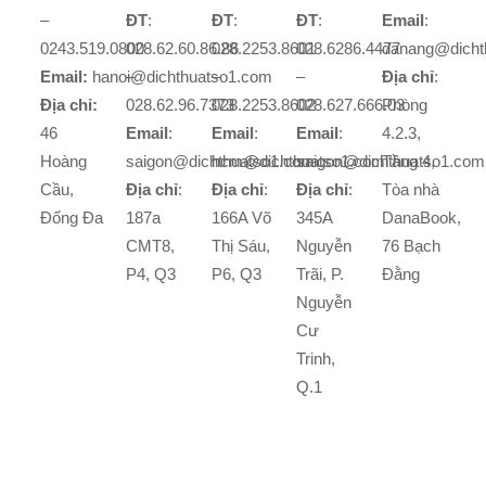
–
ĐT
:
ĐT
:
ĐT
:
Email
:
0243.519.0800
028.62.60.86.86
028.2253.8601
028.6286.4477
danang@dicht
Email:
hanoi@dichthuatso1.com
–
–
–
Địa chỉ
:
Địa chỉ:
028.62.96.7373
028.2253.8602
028.627.666.03
Phòng
46
Email
:
Email
:
Email
:
4.2.3,
Hoàng
saigon@dichthuatso1.com
hcm@dichthuatso1.com
saigon@dichthuatso1.com
Tầng 4,
Cầu,
Địa chỉ
:
Địa chỉ
:
Địa chỉ
:
Tòa nhà
Đống Đa
187a
166A Võ
345A
DanaBook,
CMT8,
Thị Sáu,
Nguyễn
76 Bạch
P4, Q3
P6, Q3
Trãi, P.
Đằng
Nguyễn
Cư
Trinh,
Q.1