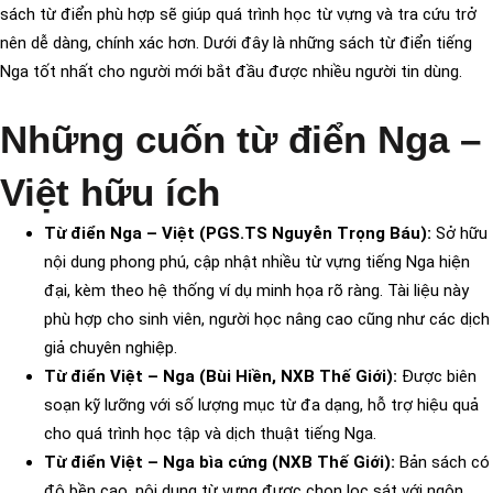
sách từ điển phù hợp sẽ giúp quá trình học từ vựng và tra cứu trở
nên dễ dàng, chính xác hơn. Dưới đây là những sách từ điển tiếng
Nga tốt nhất cho người mới bắt đầu được nhiều người tin dùng.
Những cuốn từ điển Nga –
Việt hữu ích
Từ điển Nga – Việt (PGS.TS Nguyễn Trọng Báu):
Sở hữu
nội dung phong phú, cập nhật nhiều từ vựng tiếng Nga hiện
đại, kèm theo hệ thống ví dụ minh họa rõ ràng. Tài liệu này
phù hợp cho sinh viên, người học nâng cao cũng như các dịch
giả chuyên nghiệp.
Từ điển Việt – Nga (Bùi Hiền, NXB Thế Giới):
Được biên
soạn kỹ lưỡng với số lượng mục từ đa dạng, hỗ trợ hiệu quả
cho quá trình học tập và dịch thuật tiếng Nga.
Từ điển Việt – Nga bìa cứng (NXB Thế Giới):
Bản sách có
độ bền cao, nội dung từ vựng được chọn lọc sát với ngôn