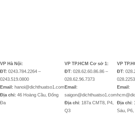
VP Hà Nội:
VP TP.HCM Cơ sở 1:
VP TP.H
ĐT:
0243.784.2264 –
ĐT
: 028.62.60.86.86 –
ĐT
: 028
0243.519.0800
028.62.96.7373
028.2253
Email:
hanoi@dichthuatso1.com
Email
:
Email
:
Địa chỉ:
46 Hoàng Cầu, Đống
saigon@dichthuatso1.com
hcm@dic
Đa
Địa chỉ
: 187a CMT8, P4,
Địa chỉ
:
Q3
Sáu, P6,