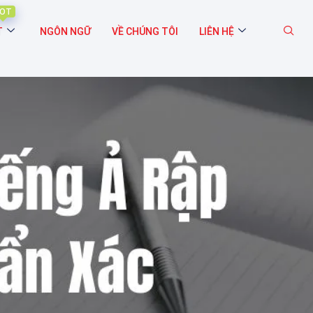
OT
T
NGÔN NGỮ
VỀ CHÚNG TÔI
LIÊN HỆ