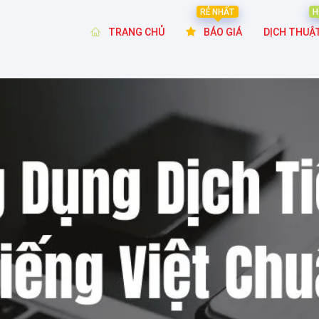
RẺ NHẤT
H
TRANG CHỦ
BÁO GIÁ
DỊCH THUẬ