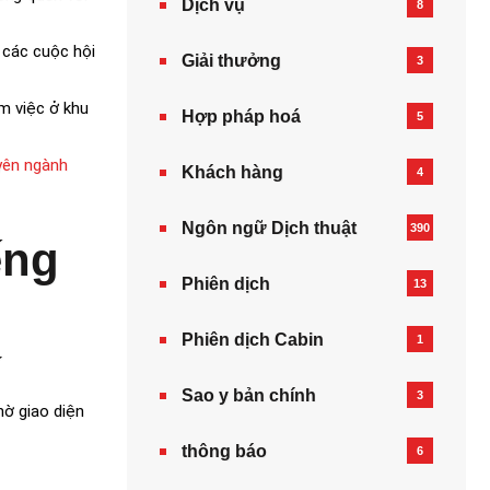
Dịch vụ
8
g các cuộc hội
Giải thưởng
3
àm việc ở khu
Hợp pháp hoá
5
yên ngành
Khách hàng
4
Ngôn ngữ Dịch thuật
390
ếng
Phiên dịch
13
Phiên dịch Cabin
1
í
Sao y bản chính
3
hờ giao diện
thông báo
6