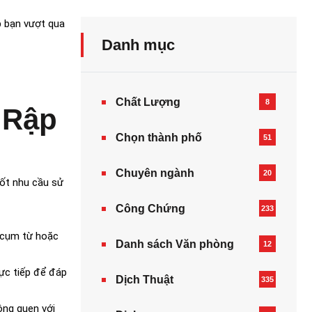
p bạn vượt qua
Danh mục
Chất Lượng
8
 Rập
Chọn thành phố
51
Chuyên ngành
20
tốt nhu cầu sử
Công Chứng
233
g cụm từ hoặc
Danh sách Văn phòng
12
rực tiếp để đáp
Dịch Thuật
335
ông quen với