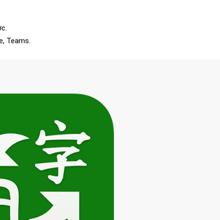
ớc.
e, Teams.