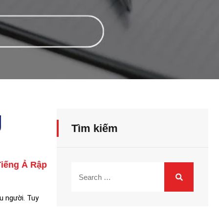
g
Tìm kiếm
Tiếng Ả Rập
u người. Tuy