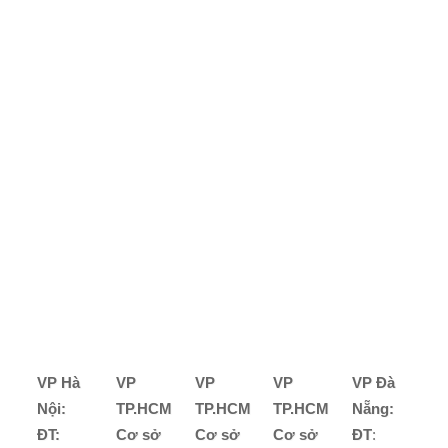
VP Hà
VP
VP
VP
VP Đà
Nội:
TP.HCM
TP.HCM
TP.HCM
Nẵng:
ĐT:
Cơ sở
Cơ sở
Cơ sở
ĐT
: