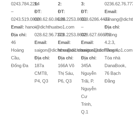
0243.784.2264
1:
2:
3:
0236.62.76.77
–
ĐT
:
ĐT
:
ĐT
:
Email
:
0243.519.0800
028.62.60.86.86
028.2253.8601
028.6286.4477
danang@dicht
Email:
hanoi@dichthuatso1.com
–
–
–
Địa chỉ
:
Địa chỉ:
028.62.96.7373
028.2253.8602
028.627.666.03
Phòng
46
Email
:
Email
:
Email
:
4.2.3,
Hoàng
saigon@dichthuatso1.com
hcm@dichthuatso1.com
saigon@dichthuatso1.com
Tầng 4,
Cầu,
Địa chỉ
:
Địa chỉ
:
Địa chỉ
:
Tòa nhà
Đống Đa
187a
166A Võ
345A
DanaBook,
CMT8,
Thị Sáu,
Nguyễn
76 Bạch
P4, Q3
P6, Q3
Trãi, P.
Đằng
Nguyễn
Cư
Trinh,
Q.1