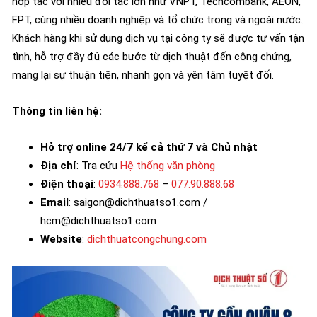
hợp tác với nhiều đối tác lớn như VNPT, Techcombank, AEON,
FPT, cùng nhiều doanh nghiệp và tổ chức trong và ngoài nước.
Khách hàng khi sử dụng dịch vụ tại công ty sẽ được tư vấn tận
tình, hỗ trợ đầy đủ các bước từ dịch thuật đến công chứng,
mang lại sự thuận tiện, nhanh gọn và yên tâm tuyệt đối.
Thông tin liên hệ:
Hỗ trợ online 24/7 kể cả thứ 7 và Chủ nhật
Địa chỉ
: Tra cứu
Hệ thống văn phòng
Điện thoại
:
0934.888.768
–
077.90.888.68
Email
: saigon@dichthuatso1.com /
hcm@dichthuatso1.com
Website
:
dichthuatcongchung.com